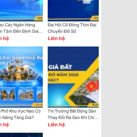
Sao Các Ngân Hàng
Đại Hội Cổ Đông Thời Đại
n Tâm Đến Định Giá
Chuyển Đổi Số
Án Điện Gió?
n hệ
Liên hệ
 Phố Khu Vực Nào Có
Thị Trường Bất Động Sản
m Năng Tăng Giá?
Thay Đổi Ra Sao Khi Chi
n hệ
Phí Pháp Lý Tăng?
Liên hệ