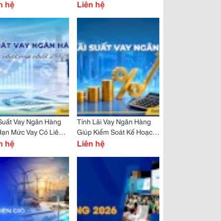
n hệ
Liên hệ
Suất Vay Ngân Hàng
Tính Lãi Vay Ngân Hàng
Hạn Mức Vay Có Liên
Giúp Kiểm Soát Kế Hoạch
n Thế Nào?
n hệ
Tài Chính Tốt Hơn
Liên hệ