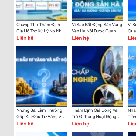
Chứng Thư Thẩm Định
Vì Sao Bất Động Sản Vùng
Vì 
Giá Hỗ Trợ Xử Lý Nợ Như
Ven Hà Nội Được Quan
Qua
Thế Nào?
Liên hệ
Tâm?
Liên hệ
Dự 
Liê
Những Sai Lầm Thường
Thẩm Định Giá Đóng Vai
Nhà
Gặp Khi Đầu Tư Vàng Và
Trò Gì Trong Hoạt Động
Tiề
Bất Động Sản
Liên hệ
Tín Dụng Doanh Nghiệp?
Liên hệ
Liê