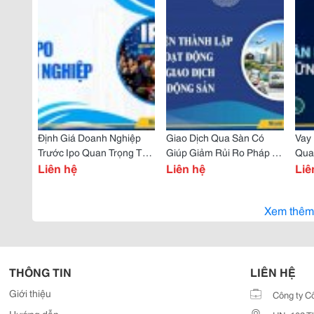
Định Giá Doanh Nghiệp
Giao Dịch Qua Sàn Có
Vay
Trước Ipo Quan Trọng Thế
Giúp Giảm Rủi Ro Pháp Lý
Qua
Nào?
Liên hệ
Không?
Liên hệ
Nhi
Liê
Xem thêm
THÔNG TIN
LIÊN HỆ
Giới thiệu
Công ty C