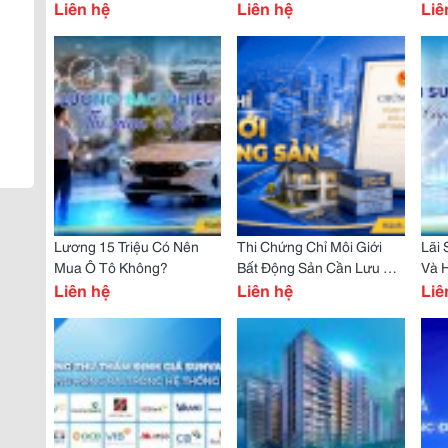
Thanh Khoản
Liên hệ
Vay?
Liên hệ
Liê
Lương 15 Triệu Có Nên
Thi Chứng Chỉ Môi Giới
Lãi 
Mua Ô Tô Không?
Bất Động Sản Cần Lưu Ý
Và 
Liên hệ
Gì?
Liên hệ
Qua
Liê