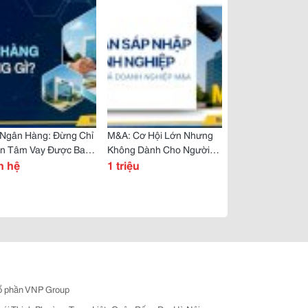
 Ngân Hàng: Đừng Chỉ
M&A: Cơ Hội Lớn Nhưng
n Tâm Vay Được Bao
Không Dành Cho Người
êu
n hệ
Thiếu Chuẩn Bị
1 triệu
ổ phần VNP Group