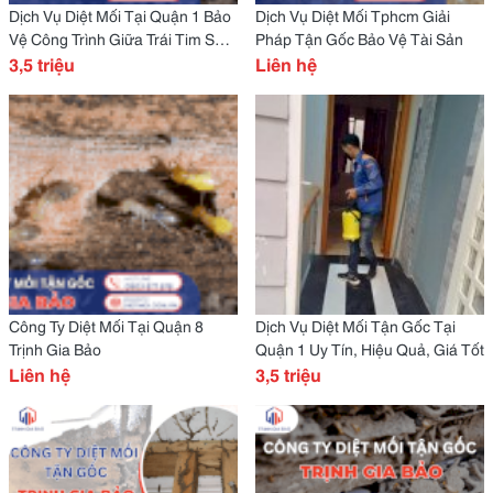
Dịch Vụ Diệt Mối Tại Quận 1 Bảo
Dịch Vụ Diệt Mối Tphcm Giải
Vệ Công Trình Giữa Trái Tim Sài
Pháp Tận Gốc Bảo Vệ Tài Sản
Gòn
3,5 triệu
Liên hệ
Công Ty Diệt Mối Tại Quận 8
Dịch Vụ Diệt Mối Tận Gốc Tại
Trịnh Gia Bảo
Quận 1 Uy Tín, Hiệu Quả, Giá Tốt
Liên hệ
3,5 triệu