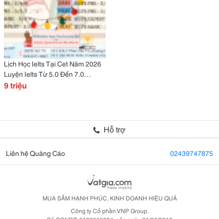
Lịch Học Ielts Tại Cet Năm 2026
Luyện Ielts Từ 5.0 Đến 7.0
957857067
9 triệu
Hỗ trợ
Liên hệ Quảng Cáo
02439747875
MUA SẮM HẠNH PHÚC, KINH DOANH HIỆU QUẢ
Công ty Cổ phần VNP Group.