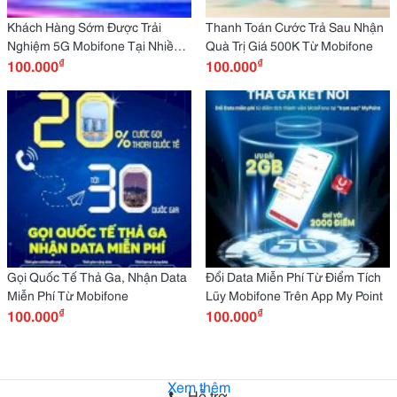
Khách Hàng Sớm Được Trải
Thanh Toán Cước Trả Sau Nhận
Nghiệm 5G Mobifone Tại Nhiều
Quà Trị Giá 500K Từ Mobifone
₫
₫
Tỉnh Thành Trên Cả Nước.
100.000
100.000
Gọi Quốc Tế Thả Ga, Nhận Data
Đổi Data Miễn Phí Từ Điểm Tích
Miễn Phí Từ Mobifone
Lũy Mobifone Trên App My Point
₫
₫
100.000
100.000
Xem thêm
Hỗ trợ