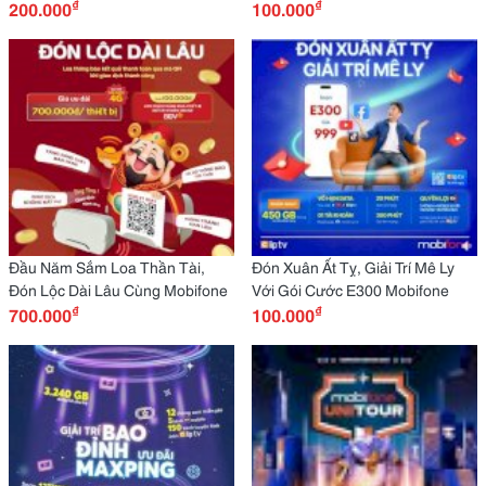
₫
₫
200.000
100.000
Đầu Năm Sắm Loa Thần Tài,
Đón Xuân Ất Tỵ, Giải Trí Mê Ly
Đón Lộc Dài Lâu Cùng Mobifone
Với Gói Cước E300 Mobifone
₫
₫
700.000
100.000