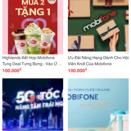
Highlands Kết Hợp Mobifone
Ưu Đãi Nâng Hạng Dành Cho Hội
Tung Deal Tưng Bừng - Vào Ứng
Viên Kndl Của Mobifone
₫
₫
Dụng My Mobifone Săn Voucher
100.000
100.000
Ngay