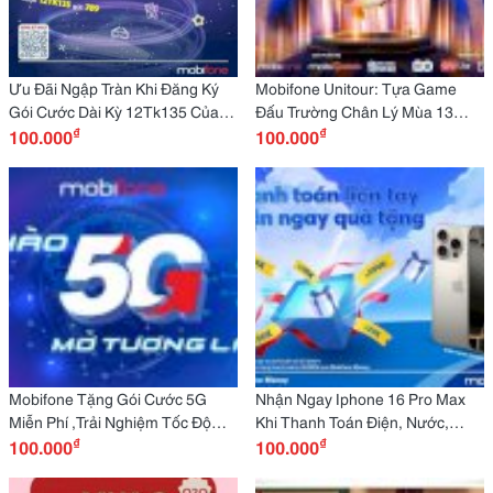
Ưu Đãi Ngập Tràn Khi Đăng Ký
Mobifone Unitour: Tựa Game
Gói Cước Dài Kỳ 12Tk135 Của
Đấu Trường Chân Lý Mùa 13
₫
₫
Mobifone
100.000
Chính Thức Mở Màn
100.000
Mobifone Tặng Gói Cước 5G
Nhận Ngay Iphone 16 Pro Max
Miễn Phí ,Trải Nghiệm Tốc Độ
Khi Thanh Toán Điện, Nước,
₫
₫
Siêu Nhanh
100.000
Internet, Trên Mobifone Money
100.000