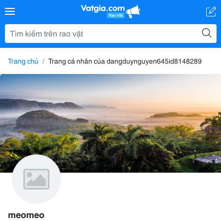
Trang chủ
Trang cá nhân của dangduynguyen645id8148289
meomeo