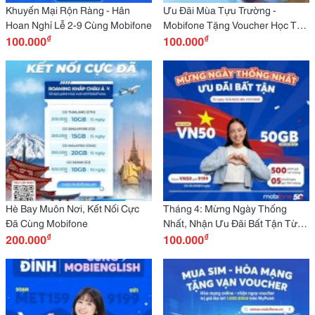
Khuyến Mại Rộn Ràng - Hân
Ưu Đãi Mùa Tựu Trường -
Hoan Nghỉ Lễ 2-9 Cùng Mobifone
Mobifone Tặng Voucher Học Tập
₫
₫
100.000
Đến 1 Triệu Đồng Tại Tân Việt &
100.000
Fahasa
Hè Bay Muôn Nơi, Kết Nối Cực
Tháng 4: Mừng Ngày Thống
Đã Cùng Mobifone
Nhất, Nhận Ưu Đãi Bất Tận Từ
₫
₫
200.000
Mobifone
100.000