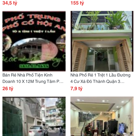
34,5 tỷ
Bình Thọ Thủ Đức Tp.hcm
155 tỷ
Bán Rẻ Nhà Phố Tiện Kinh
Nhà Phố Rẻ 1 Trệt 1 Lầu Đường
Doanh 10 X 12M Trung Tâm Phố
4 Cư Xá Đô Thành Quận 3
Cổ Hội An.
26 tỷ
Tp.hcm
7,9 tỷ