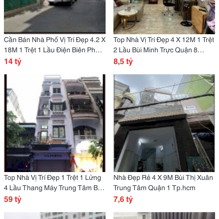
Cần Bán Nhà Phố Vị Trí Đẹp 4.2 X
Top Nhà Vị Trí Đẹp 4 X 12M 1 Trệt
18M 1 Trệt 1 Lầu Điện Biên Phủ
2 Lầu Bùi Minh Trực Quận 8
Q3 Tp.hcm
14 tỷ
Tp.hcm
8,5 tỷ
Top Nhà Vị Trí Đẹp 1 Trệt 1 Lửng
Nhà Đẹp Rẻ 4 X 9M Bùi Thị Xuân
4 Lầu Thang Máy Trung Tâm Bến
Trung Tâm Quận 1 Tp.hcm
Thành Quận 1 Tp.hcm
59 tỷ
7,6 tỷ