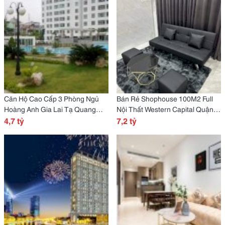
Căn Hộ Cao Cấp 3 Phòng Ngủ
Bán Rẻ Shophouse 100M2 Full
Hoàng Anh Gia Lai Tạ Quang
Nội Thất Western Capital Quận 6
Bửu Q8 Tp.hcm
4,7 tỷ
Tp.hcm
7,2 tỷ