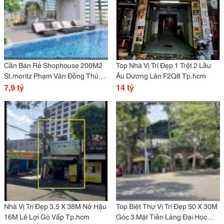
Cần Bán Rẻ Shophouse 200M2
Top Nhà Vị Trí Đẹp 1 Trệt 2 Lầu
St.moritz Phạm Văn Đồng Thủ
Âu Dương Lân F2Q8 Tp.hcm
Đức Tp.hcm
7,9 tỷ
14 tỷ
Nhà Vị Trí Đẹp 3.5 X 38M Nở Hậu
Top Biệt Thự Vị Trí Đẹp 50 X 30M
16M Lê Lợi Gò Vấp Tp.hcm
Góc 3 Mặt Tiền Làng Đại Học