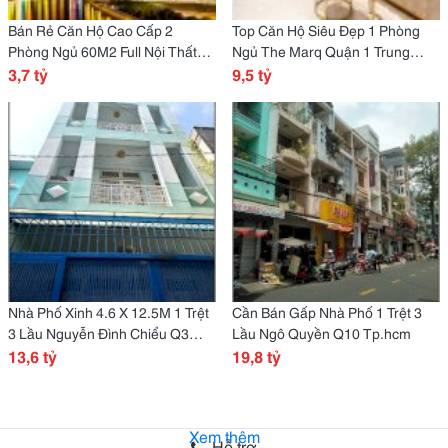
Bán Rẻ Căn Hộ Cao Cấp 2
Top Căn Hộ Siêu Đẹp 1 Phòng
Phòng Ngủ 60M2 Full Nội Thất
Ngủ The Marq Quận 1 Trung
Grand Riverside Tp.hcm
3,7 tỷ
Tâm Sài Gòn
9,5 tỷ
Nhà Phố Xinh 4.6 X 12.5M 1 Trệt
Cần Bán Gấp Nhà Phố 1 Trệt 3
3 Lầu Nguyễn Đình Chiểu Q3
Lầu Ngô Quyền Q10 Tp.hcm
Tp.hcm
13,6 tỷ
19,8 tỷ
Xem thêm
Hỗ trợ