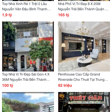
Top Nhà Xinh Rẻ 1 Trệt 2 Lầu
Nhà Phố Vị Trí Đẹp 8 X 20M
Nguyễn Văn Đậu Bình Thạnh
Nguyễn Trãi Bến Thành Quận 1
Tp.hcm Chỉ 1.9 Tỷ
1,9 tỷ
Tp.hcm
165 tỷ
Top Nhà Vị Trí Đẹp Sài Gòn 4 X
Penthouse Cao Cấp Grand
36M Nguyễn Trãi Bến Thành
Riverside Cho Thuê Tại Trung
Quận 1
100 tỷ
Tâm Tp.hcm
92 triệu