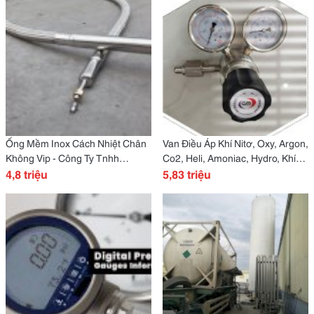
Ống Mềm Inox Cách Nhiệt Chân
Van Điều Áp Khí Nitơ, Oxy, Argon,
Không Vip - Công Ty Tnhh
Co2, Heli, Amoniac, Hydro, Khí
Favigas
4,8 triệu
Hỗn Hợp Cao Áp Gm1200Hp -
5,83 triệu
Công Ty Tnhh Favigas