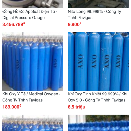
Đồng Hồ Đo Áp Suất Điện Tử -
Nitơ Lỏng 99.999% - Công Ty
Digital Pressure Gauge
Tnhh Favigas
₫
₫
3.456.789
9.900
Khí Oxy Y Tế / Medical Oxygen -
Khí Oxy Tinh Khiết 99.999% / Khí
Công Ty Tnhh Favigas
Oxy 5.0 - Công Ty Tnhh Favigas
₫
189.000
6,5 triệu