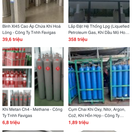
Bình Xl45 Cao Áp Chứa Khí Hoá
Lắp Đặt Hệ Thống Lpg (Liquefied
Lỏng - Công Ty Tnhh Favigas
Petroleum Gas, Khí Dầu Mỏ Hoá
39,6 triệu
Lỏng) - Công Ty Tnhh Favigas
358 triệu
Khí Metan Ch4 - Methane - Công
Cụm Chai Khí Oxy, Nitơ, Argon,
Ty Tnhh Favigas
Co2, Khí Hỗn Hợp - Công Ty
6,8 triệu
Tnhh Favigas
1,89 triệu