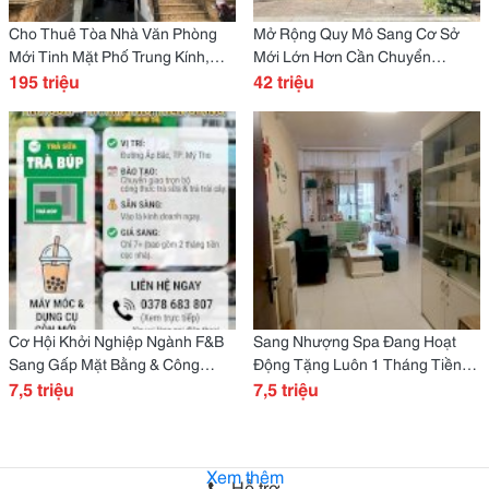
Cho Thuê Tòa Nhà Văn Phòng
Mở Rộng Quy Mô Sang Cơ Sở
Mới Tinh Mặt Phố Trung Kính,
Mới Lớn Hơn Cần Chuyển
Cầu Giấy Đoạn Đẹp Và Thoáng
195 triệu
Nhượng Cơ Sở Chăm Sóc Sắc
42 triệu
Nhất Phố, Vỉa Hè Rộng 6M Để Xe
Đẹp & Mặt Bằng Khu Cityland Gò
Thoải Mái
Vấp
Cơ Hội Khởi Nghiệp Ngành F&B
Sang Nhượng Spa Đang Hoạt
Sang Gấp Mặt Bằng & Công
Động Tặng Luôn 1 Tháng Tiền
Thức Kinh Doanh Trà Sữa Vị Trí:
7,5 triệu
Cọc, Giúp Giảm Chi Phí Ban Đầu
7,5 triệu
Đường Ấp Bắc, Tp. Mỹ Tho, Tiền
Cho Người Nhận Sang Giá Sang
Giang
Nhượng: 40 Triệu
Xem thêm
Hỗ trợ