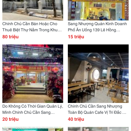
Chính Chủ Cần Bán Hoặc Cho
Sang Nhượng Quán Kinh Doanh
Thuê Biệt Thự Nằm Trong Khu
Phố Ăn Uống 139 Lê Hồng
Biệt Lập V1 - Kđt Vcn Phước Hải
80 triệu
Phông, Hà Đông Nằm Trong Khu
15 triệu
Kết Cấu 1 Trệt 2 Tầng: 6 Phòng
Vực Cực Kỳ Đông Đúc, Tập
Ngủ - 5 Wc
Trung Nhiều Quán Ăn
Do Không Có Thời Gian Quản Lý,
Chính Chủ Cần Sang Nhượng
Mình Chính Chủ Cần Sang
Toàn Bộ Quán Cafe Vị Trí Đắc Địa
Nhượng Toàn Bộ Cửa Hàng Đại
20 triệu
& Tiềm Năng Khu Vực Trung Tâm
40 triệu
Lộ Nướng Địa Chỉ Ở 24 Võ
Sầm Uất, Giáp Phú Nhuận, Giao
Nguyên
Thông