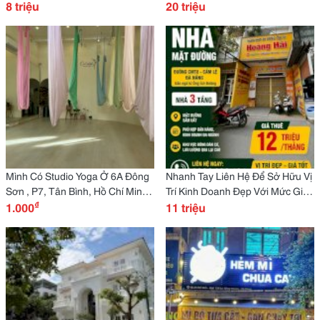
Đã Sơn Sửa Mới Và Trang Bị Đầy
8 triệu
Động Bình Thường Tại 170
20 triệu
Đủ Nội Thất
Nguyễn Thị Kiểu Phường Tân
Thới Hiệp
Mình Có Studio Yoga Ở 6A Đông
Nhanh Tay Liên Hệ Để Sở Hữu Vị
Sơn , P7, Tân Bình, Hồ Chí Minh
Trí Kinh Doanh Đẹp Với Mức Giá
₫
Cần Tìm Đối Tác Vận Hành Hoặc
1.000
Hấp Dẫn Cho Thuê Nhà Đường
11 triệu
Sang Nhượng
Cách Mạng Tháng 8 Chỉ
11Tr/Tháng