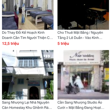
Do Thay Đổi Kế Hoạch Kinh
Cho Thuê Mặt Bằng / Nguyên
Doanh Cần Tìm Người Thiện Chí
Tầng 2 Lê Duẩn - Vào Kinh
Để Tiếp Quản Lại Toàn Bộ Spa
12,5 triệu
Doanh Ngay Vị Trí: Mặt Tiền
5 triệu
Tại 24/4 Thủ Khoa Huân Không
Đường Lê Duẩn, Quận Thanh
Gian Sạch Sẽ, Cơ
Khê, Đà Nẵng
Sang Nhượng Lại Nhà Nguyên
Cần Sang Nhượng Studio Áo
Căn Homestay Khu Ghềnh Ráng
Cưới + Mặt Bằng Đang Hoạt