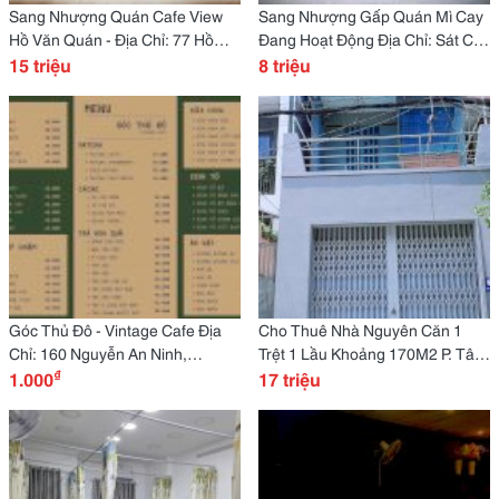
Sang Nhượng Quán Cafe View
Sang Nhượng Gấp Quán Mì Cay
Hồ Văn Quán - Địa Chỉ: 77 Hồ
Đang Hoạt Động Địa Chỉ: Sát Cây
Văn Quán, Hà Đông, Hà Nội Khu
15 triệu
Xăng Vạn Phát, Đường Dt876,
8 triệu
Vực Kinh Doanh Sầm Uất
Xã Bình Trưng, Châu Thành, Tiền
Góc Thủ Đô - Vintage Cafe Địa
Cho Thuê Nhà Nguyên Căn 1
Chỉ: 160 Nguyễn An Ninh,
Trệt 1 Lầu Khoảng 170M2 P. Tây
₫
Phường Tương Mai, Quận
1.000
Thạnh Q. Tân Phú Ngay Khu Cn
17 triệu
Hoàng Mai, Thành Phố Hà Nội.
Tân Bình Thuộc Quận Tân Phú