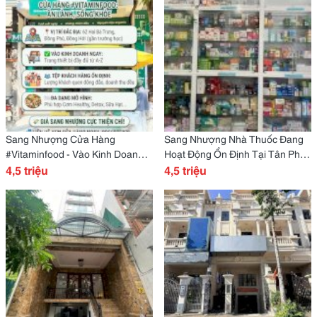
Sang Nhượng Cửa Hàng
Sang Nhượng Nhà Thuốc Đang
#Vitaminfood - Vào Kinh Doanh
Hoạt Động Ổn Định Tại Tân Phú
Ngay Địa Chỉ: Số 60 Hai Bà
4,5 triệu
(Có Chỗ Ở Lại) Địa Chỉ: 93 Phạm
4,5 triệu
Trưng, Phường Đồng Phú, Thành
Văn Xảo, Phường Phú Thọ
Phố Đồng Hới, Tỉnh Quảng