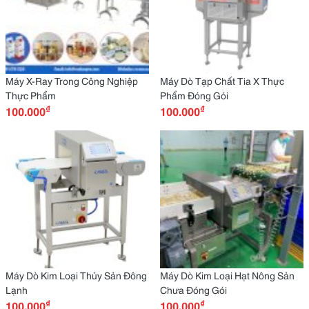
Máy X-Ray Trong Công Nghiệp
Máy Dò Tạp Chất Tia X Thực
Thực Phẩm
Phẩm Đóng Gói
₫
₫
100.000
100.000
Máy Dò Kim Loại Thủy Sản Đông
Máy Dò Kim Loại Hạt Nông Sản
Lạnh
Chưa Đóng Gói
₫
₫
100.000
100.000