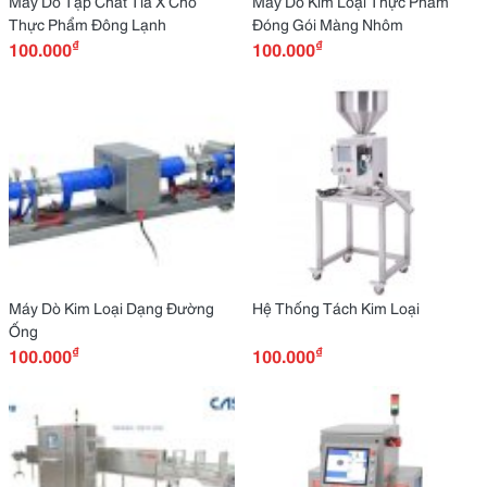
Máy Dò Tạp Chất Tia X Cho
Máy Dò Kim Loại Thực Phẩm
Thực Phẩm Đông Lạnh
Đóng Gói Màng Nhôm
₫
₫
100.000
100.000
Máy Dò Kim Loại Dạng Đường
Hệ Thống Tách Kim Loại
Ống
₫
₫
100.000
100.000