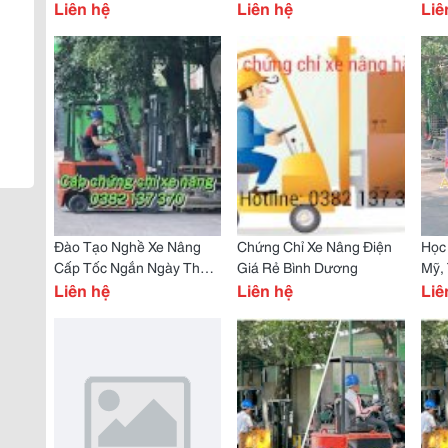
Dương
Liên hệ
Liên hệ
Liê
Đào Tạo Nghề Xe Nâng
Chứng Chỉ Xe Nâng Điện
Học
Cấp Tốc Ngắn Ngày Thủ
Giá Rẻ Bình Dương
Mỹ,
Dầu Một
Liên hệ
Liên hệ
Dươ
Liê