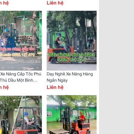
n hệ
Liên hệ
 Xe Nâng Cấp Tốc Phú
Dạy Nghề Xe Nâng Hàng
 Thủ Dầu Một Bình
Ngắn Ngày
ng
n hệ
Liên hệ