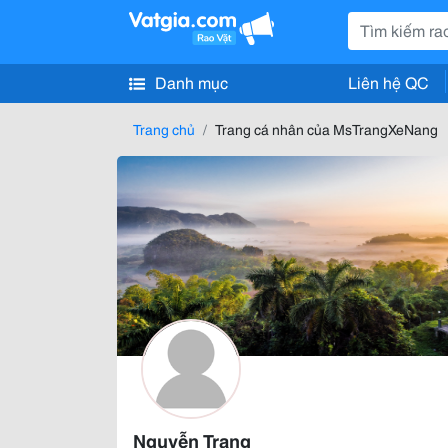
Danh mục
Liên hệ QC
Trang chủ
Trang cá nhân của MsTrangXeNang
Nguyễn Trang