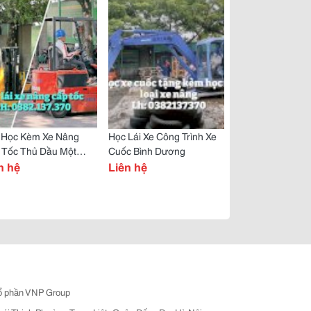
 Học Kèm Xe Nâng
Học Lái Xe Công Trình Xe
 Tốc Thủ Dầu Một
Cuốc Bình Dương
h Dương
n hệ
Liên hệ
ổ phần VNP Group