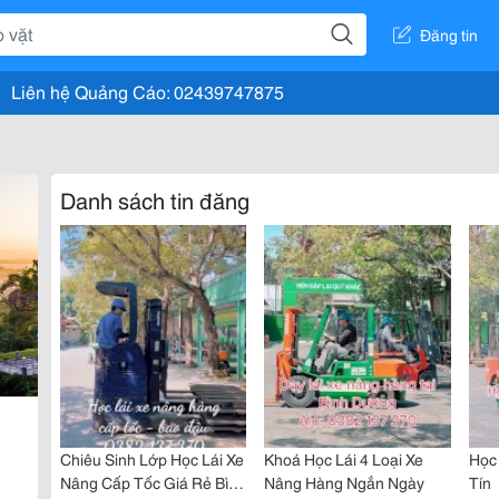
Đăng tin
Liên hệ Quảng Cáo: 02439747875
Danh sách tin đăng
Chiêu Sinh Lớp Học Lái Xe
Khoá Học Lái 4 Loại Xe
Học
Nâng Cấp Tốc Giá Rẻ Bình
Nâng Hàng Ngắn Ngày
Tín