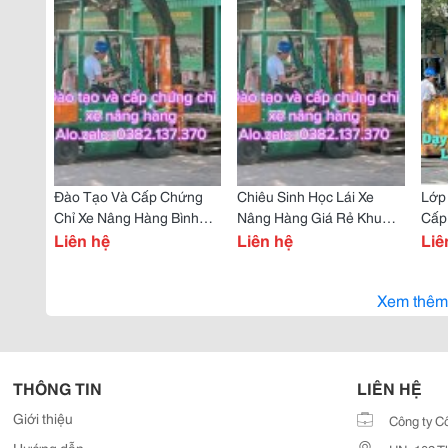
Đào Tạo Và Cấp Chứng
Chiêu Sinh Học Lái Xe
Lớp
Chỉ Xe Nâng Hàng Bình
Nâng Hàng Giá Rẻ Khu
Cấp
Dương
Liên hệ
Công Nghiệp Tân Bình
Liên hệ
Bìn
Liê
Bình Dương
Xem thêm
THÔNG TIN
LIÊN HỆ
Giới thiệu
Công ty C