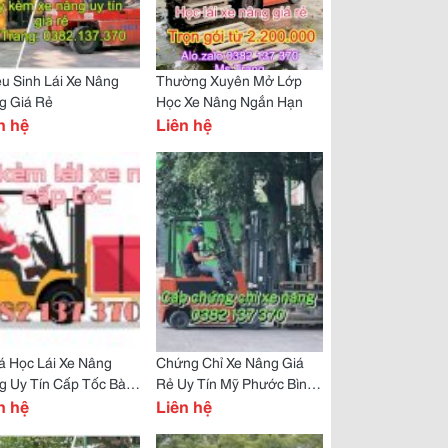
u Sinh Lái Xe Nâng
Thường Xuyên Mở Lớp
g Giá Rẻ
Học Xe Nâng Ngắn Hạn
n hệ
Liên hệ
á Học Lái Xe Nâng
Chứng Chỉ Xe Nâng Giá
g Uy Tín Cấp Tốc Bàu
Rẻ Uy Tín Mỹ Phước Bình
g Bình Dương
n hệ
Dương
Liên hệ