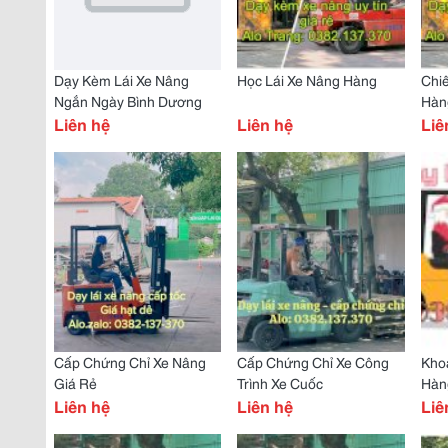
Dạy Kèm Lái Xe Nâng
Học Lái Xe Nâng Hàng
Chiê
Ngắn Ngày Bình Dương
Hàn
Liên hệ
Liên hệ
Liê
Cấp Chứng Chỉ Xe Nâng
Cấp Chứng Chỉ Xe Công
Kho
Giá Rẻ
Trình Xe Cuốc
Hàn
Liên hệ
Liên hệ
Bàn
Liê