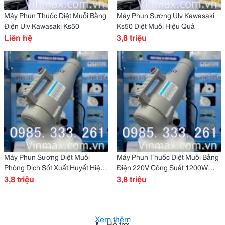
Máy Phun Thuốc Diệt Muỗi Bằng
Máy Phun Sương Ulv Kawasaki
Điện Ulv Kawasaki Ks50
Ks50 Diệt Muỗi Hiệu Quả
Liên hệ
3,8 triệu
Máy Phun Sương Diệt Muỗi
Máy Phun Thuốc Diệt Muỗi Bằng
Phòng Dịch Sốt Xuất Huyết Hiệu
Điện 220V Công Suất 1200W
Quả Ulv Kawasaki Ks50
3,8 triệu
Kawasaki Ks50
3,8 triệu
Xem thêm
Hỗ trợ