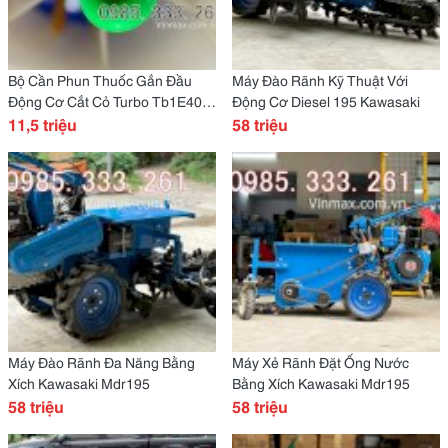
Bộ Cần Phun Thuốc Gắn Đầu
Máy Đào Rãnh Kỹ Thuật Với
Động Cơ Cắt Cỏ Turbo Tb1E40
Động Cơ Diesel 195 Kawasaki
Giá Rẻ
11,5 triệu
58 triệu
Máy Đào Rãnh Đa Năng Bằng
Máy Xẻ Rãnh Đặt Ống Nước
Xích Kawasaki Mdr195
Bằng Xích Kawasaki Mdr195
58 triệu
58 triệu