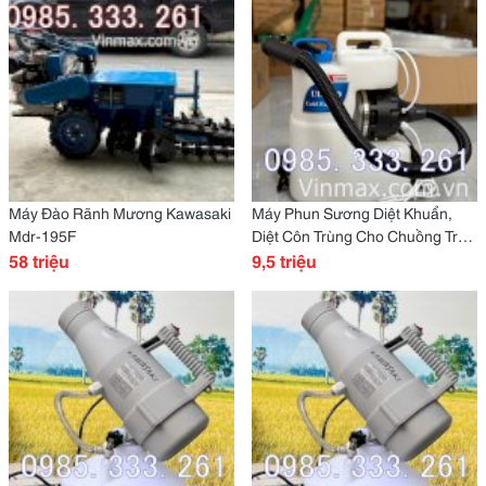
Máy Đào Rãnh Mương Kawasaki
Máy Phun Sương Diệt Khuẩn,
Mdr-195F
Diệt Côn Trùng Cho Chuồng Trại
58 triệu
Chăn Nuôi Turbo Ulv-20
9,5 triệu