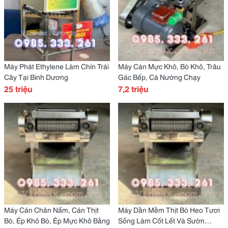
Máy Phát Ethylene Làm Chín Trái
Máy Cán Mực Khô, Bò Khô, Trâu
Cây Tại Bình Dương
Gác Bếp, Cá Nướng Chạy
25 triệu
7,2 triệu
Máy Cán Chân Nấm, Cán Thịt
Máy Dần Mềm Thịt Bò Heo Tươi
Bò, Ép Khô Bò, Ép Mực Khô Bằng
Sống Làm Cốt Lết Và Sườn