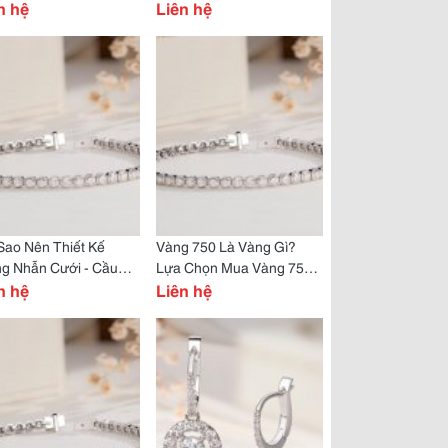
 Luôn Tự Tin Tỏa
n hệ
Liên hệ
g
Sao Nên Thiết Kế
Vàng 750 Là Vàng Gì?
ng Nhẫn Cưới - Cầu
Lựa Chọn Mua Vàng 750
 Địa Chỉ Đáng Tin
n hệ
Để Làm Trang Sức Có
Liên hệ
Để Tạo Nên Thiết Kế
Đáng Không?
ng Của Bạn