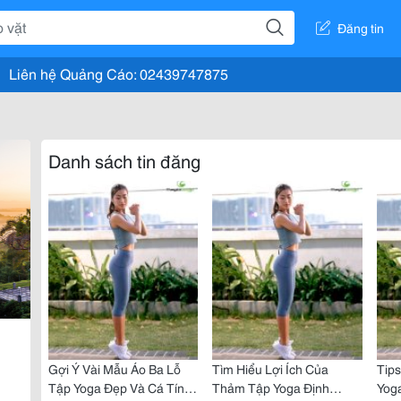
Đăng tin
Liên hệ Quảng Cáo: 02439747875
Danh sách tin đăng
Gợi Ý Vài Mẫu Áo Ba Lỗ
Tìm Hiểu Lợi Ích Của
Tip
Tập Yoga Đẹp Và Cá Tính
Thảm Tập Yoga Định
Yog