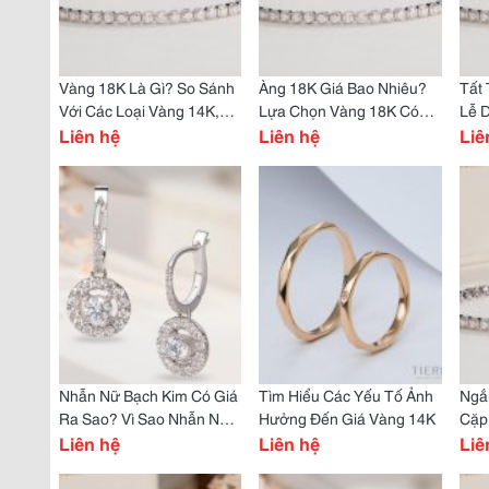
Vàng 18K Là Gì? So Sánh
Àng 18K Giá Bao Nhiêu?
Tất 
Với Các Loại Vàng 14K,
Lựa Chọn Vàng 18K Có
Lễ 
24K
Liên hệ
Hợp Lý Hay Không?
Liên hệ
Và 
Liê
Nhẫn Nữ Bạch Kim Có Giá
Tìm Hiểu Các Yếu Tố Ảnh
Ngắ
Ra Sao? Vì Sao Nhẫn Nữ
Hưởng Đến Giá Vàng 14K
Cặp
Bạch Kim Được Ưa
Liên hệ
Liên hệ
Cho 
Liê
Chuộng?