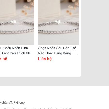
 10 Mẫu Nhẫn Đính
Chọn Nhẫn Cầu Hôn Thế
 Được Yêu Thích Nhất
Nào Theo Từng Dáng Tay
 2023
n hệ
Nàng?
Liên hệ
ổ phần VNP Group