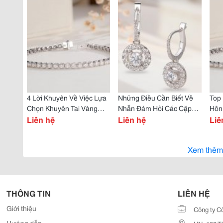
4 Lời Khuyên Về Việc Lựa
Những Điều Cần Biết Về
Top
Chọn Khuyên Tai Vàng
Nhẫn Đám Hỏi Các Cặp
Hôn
Cho Phái Đẹp
Liên hệ
Đôi Cần Biết
Liên hệ
Năm
Liê
Xem thêm
THÔNG TIN
LIÊN HỆ
Giới thiệu
Công ty C