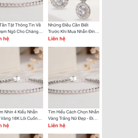
Tần Tật Thông Tin Về
Những Điều Cần Biết
Dạm Ngõ Cho Chàng
Trước Khi Mua Nhẫn Đính
Nàng
n hệ
Hôn Kim Cương
Liên hệ
m Nhìn 4 Kiểu Nhẫn
Tìm Hiểu Cách Chọn Nhẫn
 Vàng 18K Lôi Cuốn
Vàng Trắng Nữ Đẹp - Điều
Người Trẻ Hiện Đại
n hệ
Gì Là Quyết Định Hàng
Liên hệ
Đầu?