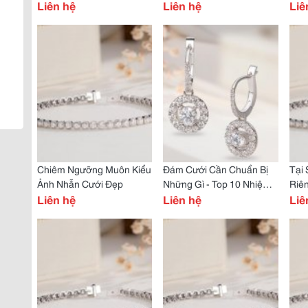
Cho Các Bạn Nữ
Liên hệ
Tuyến
Liên hệ
Bạn
Liê
Sán
Chiêm Ngưỡng Muôn Kiểu
Đám Cưới Cần Chuẩn Bị
Tại 
Ảnh Nhẫn Cưới Đẹp
Những Gì - Top 10 Nhiệm
Riê
Liên hệ
Vụ Quan Trọng Để Có
Liên hệ
Hôn?
Liê
Ngày Cưới Hoàn Hảo
Cậy 
Riê