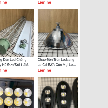
g Đèn Led Chống
n hệ
(Ánh Sáng Trắng)
Liên hệ
y Nổ 1.2M (Đơn/Đôi)
g Đèn Led Chống
Chao Đèn Tròn Ledsang
y Nổ Đơn/Đôi 1.2M
Ls-Cđ-E27: Cân Mọi Loại
C2-C1-120 Chất
n hệ
Đèn Treo Hay Gắn Tường
Liên hệ
ng Cao, Đầy Đủ
Đều Đẹp!
ng Từ!