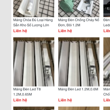
Máng Chóa Đủ Loại Hàng
Máng Đèn Chống Cháy Nổ
Đèn
Sẵn Kho Số Lượng Lớn
Đơn, Đôi 1.2M
Led
Liên hệ
Liên hệ
Liê
Máng Đèn Led T8
Máng Đèn Led 1.2M,0.6M
Mán
1.2M,0.65M
Chố
Liên hệ
Liên hệ
Liê