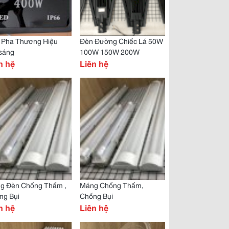
 Pha Thương Hiệu
Đèn Đường Chiếc Lá 50W
sáng
100W 150W 200W
n hệ
Liên hệ
g Đèn Chống Thấm ,
Máng Chống Thấm,
ng Bụi
Chống Bụi
n hệ
Liên hệ