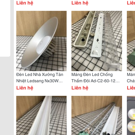
Liên hệ
Liên hệ
Mán
Liê
Chá
Đèn Led Nhà Xưởng Tản
Máng Đèn Led Chống
Mán
Nhiệt Ledsang Nx30W
Thấm Đôi Ad-C2-60-120
Chá
E27 Giải Pháp Chiếu Sáng
Liên hệ
Thách Thức Mọi Thời Tiết
Liên hệ
Ex-
Liê
Bền Bỉ Cho Doanh Nghiệp!
Và Độ Ẩm!
Lượ
Chứ