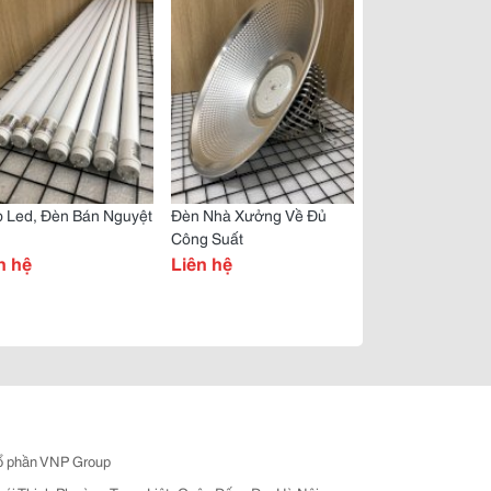
p Led, Đèn Bán Nguyệt
Đèn Nhà Xưởng Về Đủ
Công Suất
n hệ
Liên hệ
ổ phần VNP Group