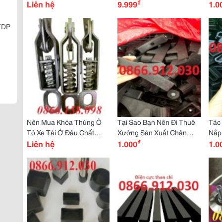
₫
Liên hệ
Bàn Bán Trú Học Sinh
9.999
Hàn
1.0
 TDP
Nên Mua Khóa Thùng Ô
Tại Sao Bạn Nên Đi Thuê
Tác
Tô Xe Tải Ở Đâu Chất
Xưởng Sản Xuất Chân
Nắp
₫
Lượng, Giá Tốt
Liên hệ
Tăng Chỉnh
1.000
20
1.0