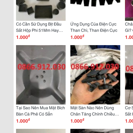
Có Cần Sử Dụng Bịt Đầu
Ứng Dụng Của Điện Cực
Châ
Sắt Hộp Phi 51Mm Hay
Than Chì, Than Điện Cực
Gì? 
₫
₫
Không?
1.000
1.000
Nội 
1.0
Tại Sao Nên Mua Mặt Bích
Mặt Sàn Nào Nên Dùng
Cơ S
Bàn Cà Phê Có Sẵn
Chân Tăng Chỉnh Chiều
Sắt
₫
₫
1.000
Cao?
1.000
1.0