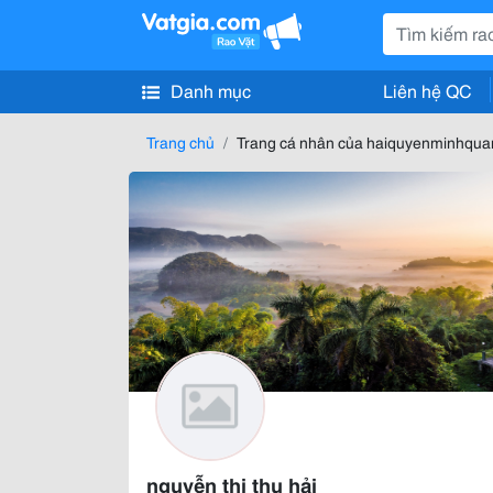
Danh mục
Liên hệ QC
Trang chủ
Trang cá nhân của haiquyenminhqua
nguyễn thị thu hải