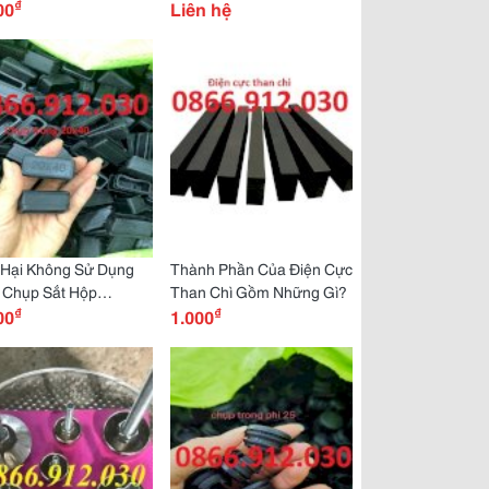
₫
g
00
Quả Cho Thiết Bị
Liên hệ
 Hại Không Sử Dụng
Thành Phần Của Điện Cực
 Chụp Sắt Hộp
Than Chì Gồm Những Gì?
₫
₫
X40Mm
00
1.000