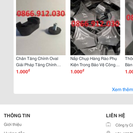
Chân Tăng Chỉnh Oval
Nắp Chụp Hàng Rào Phụ
Thôn
Giải Pháp Tăng Chỉnh
Kiện Trong Bảo Vệ Công
Bàn
₫
₫
Chiều Cao
1.000
Trình
1.000
1.0
Xem thêm
THÔNG TIN
LIÊN HỆ
Giới thiệu
Công ty C