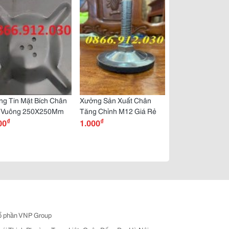
g Tin Mặt Bích Chân
Xưởng Sản Xuất Chân
 Vuông 250X250Mm
Tăng Chỉnh M12 Giá Rẻ
₫
₫
00
1.000
ổ phần VNP Group