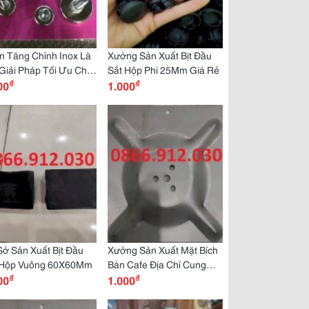
n Tăng Chỉnh Inox Là
Xưởng Sản Xuất Bịt Đầu
Giải Pháp Tối Ưu Cho
Sắt Hộp Phi 25Mm Giá Rẻ
₫
₫
Thất
00
1.000
ở Sản Xuất Bịt Đầu
Xưởng Sản Xuất Mặt Bích
 Hộp Vuông 60X60Mm
Bàn Cafe Địa Chỉ Cung
₫
₫
00
Cấp Uy Tín
1.000