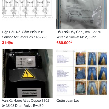
Hộp Đấu Nối Cảm Biến M12
Đầu Nối Dây Cáp , Ifm Evf570
Sensor Actuator Box 1452725
Wirable Socket M12, 5-Pin
₫
3 triệu
680.000
Van Xả Nước Atlas Copco 8102
Quần Jean Levi
0435 05 Drain Valve Ewd50