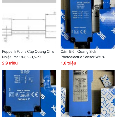
Pepperl+Fuchs Cáp Quang Chịu
Cảm Biến Quang Sick
Nhiệt Lmr 18-3,2-0,5-K1
Photoelectric Sensor Wt18-
2,9 triệu
2N430
1,6 triệu