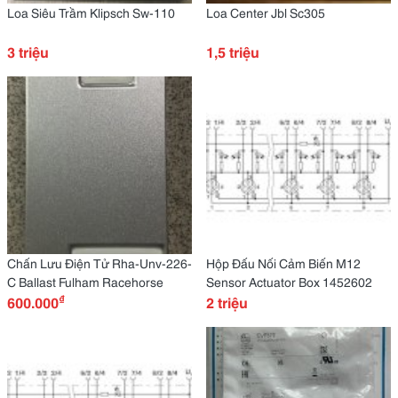
Loa Siêu Trầm Klipsch Sw-110
Loa Center Jbl Sc305
3 triệu
1,5 triệu
Chấn Lưu Điện Tử Rha-Unv-226-
Hộp Đấu Nối Cảm Biến M12
C Ballast Fulham Racehorse
Sensor Actuator Box 1452602
₫
600.000
2 triệu