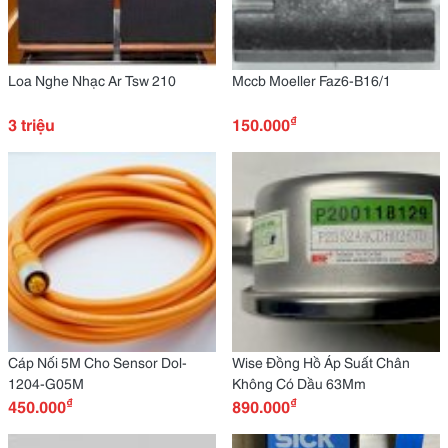
Loa Nghe Nhạc Ar Tsw 210
Mccb Moeller Faz6-B16/1
₫
3 triệu
150.000
Cáp Nối 5M Cho Sensor Dol-
Wise Đồng Hồ Áp Suất Chân
1204-G05M
Không Có Dầu 63Mm
₫
₫
450.000
890.000