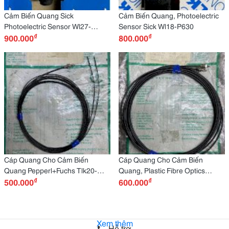
Cảm Biến Quang Sick
Cảm Biến Quang, Photoelectric
Photoelectric Sensor Wl27-
Sensor Sick Wl18-P630
₫
₫
2F450
900.000
800.000
Cáp Quang Cho Cảm Biến
Cáp Quang Cho Cảm Biến
Quang Pepperl+Fuchs Tlk20-
Quang, Plastic Fibre Optics
₫
₫
K61-P2K, Plastic Fibre Optics
500.000
Cable, Through Beam
600.000
Cable, Diffused Sensing Range
Pepperl+Fuchs Elk-150-K52-P-
20Mm, Cable Length 2M
2000
Xem thêm
Hỗ trợ