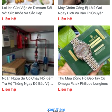
Lợi Ích Của Việc Ăn Dimsum Đối
Máy Chấm Công Bị Lỗi? Gọi
Với Sức Khỏe Và Sắc Đẹp
Ngay Dịch Vụ Bảo Trì Chuyên
Liên hệ
Nghiệp!
Liên hệ
Ngăn Ngừa Sự Cố Cháy Nổ Kiểm
Thu Mua Đồng Hồ Đeo Tay Cũ
Tra Hệ Thống Ngay Để Bảo Vệ
Omega Patek Philippe Longines
Tài Sản Và Con Người
Liên hệ
Liên hệ
Xem thêm
Hỗ trợ