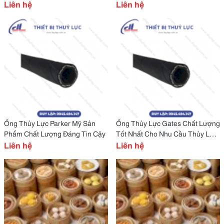
Nghiệp
Liên hệ
Liên hệ
Ống Thủy Lực Parker Mỹ Sản
Ống Thủy Lực Gates Chất Lượng
Phẩm Chất Lượng Đáng Tin Cậy
Tốt Nhất Cho Nhu Cầu Thủy Lực
Liên hệ
Của Bạn
Liên hệ