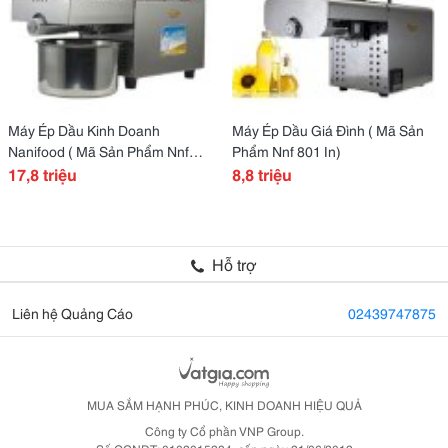
Máy Ép Dầu Kinh Doanh
Máy Ép Dầu Giá Đình ( Mã Sản
Nanifood ( Mã Sản Phẩm Nnf
Phẩm Nnf 801 In)
807A )
17,8 triệu
8,8 triệu
Hỗ trợ
Liên hệ Quảng Cáo
02439747875
MUA SẮM HẠNH PHÚC, KINH DOANH HIỆU QUẢ
Công ty Cổ phần VNP Group.