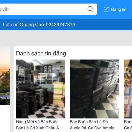
Đăng tin
Liên hệ Quảng Cáo: 02439747875
Danh sách tin đăng
Hàng Mới Về Bán Buôn
Bán Buôn Bán Lẻ Đồ
Bán 
Bán Lẻ Cd Xuất Châu Âu
Audio Bãi Cd Dvd Amply
Ca S