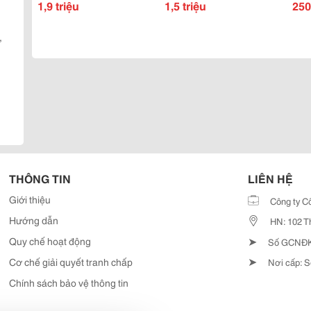
Điện 220V Giá Rẻ
1,9 triệu
Loa Giá Tốt
1,5 triệu
70 ,
250
,
THÔNG TIN
LIÊN HỆ
Giới thiệu
Công ty C
Hướng dẫn
HN: 102 T
➤
Quy chế hoạt động
Số GCNĐKD
➤
Cơ chế giải quyết tranh chấp
Nơi cấp: S
Chính sách bảo vệ thông tin