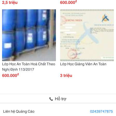
₫
2,5 triệu
Ngay
600.000
Lớp Học An Toàn Hoá Chất Theo
Lớp Học Giảng Viên An Toàn
Nghị Định 113/2017
₫
600.000
3 triệu
Hỗ trợ
Liên hệ Quảng Cáo
02439747875