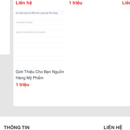
Phẩm Chất Lượng
Liên hệ
Cách Tìm Nguồn Hàng
1 triệu
Các
Liê
Tận Gốc Hiệu Quả Uy Tín,
Tận
Chất Lượng Nhất
Cấp
Giới Thiệu Cho Bạn Nguồn
Hàng Mỹ Phẩm
1 triệu
THÔNG TIN
LIÊN HỆ