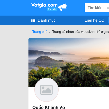
Danh mục
Liên hệ QC
Trang chủ
Trang cá nhân của v.quckhnh10@gma
Quốc Khánh Võ