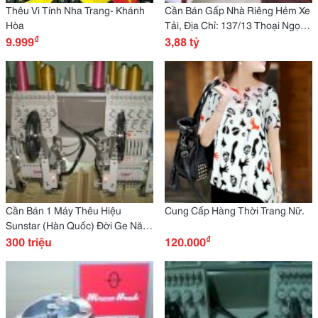
Thêu Vi Tính Nha Trang- Khánh
Cần Bán Gấp Nhà Riêng Hẻm Xe
Hòa
Tải, Địa Chỉ: 137/13 Thoại Ngọc
₫
9.999
Hầu, P Phú Thạnh, Q Tân Phú
3,88 tỷ
Cần Bán 1 Máy Thêu Hiệu
Cung Cấp Hàng Thời Trang Nữ.
Sunstar (Hàn Quốc) Đời Ge Năm
₫
2012 (Máy Mới 97%),
300 triệu
120.000