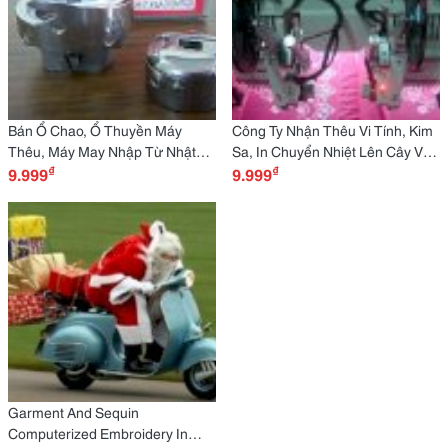
Bán Ổ Chao, Ổ Thuyền Máy
Công Ty Nhận Thêu Vi Tính, Kim
Thêu, Máy May Nhập Từ Nhật
Sa, In Chuyển Nhiệt Lên Cây Vải,
₫
₫
Hirose
9.999
Áo Thun
9.999
Garment And Sequin
Computerized Embroidery In