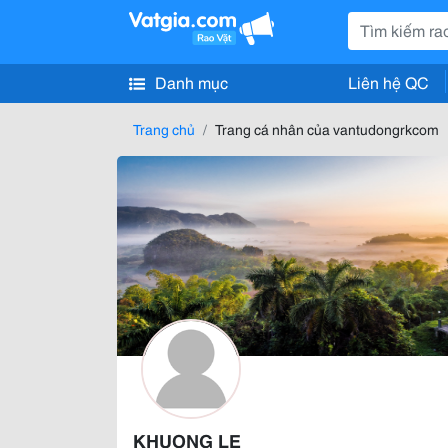
Danh mục
Liên hệ QC
Trang chủ
Trang cá nhân của vantudongrkcom
KHUONG LE