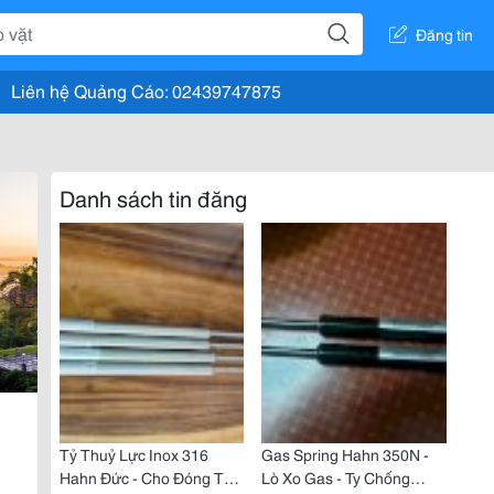
Đăng tin
Liên hệ Quảng Cáo: 02439747875
Danh sách tin đăng
Tỷ Thuỷ Lực Inox 316
Gas Spring Hahn 350N -
Hahn Đức - Cho Đóng Tàu
Lò Xo Gas - Ty Chống