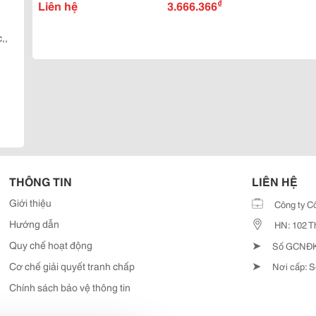
₫
, Môi Trường Hoá Chất
Liên hệ
Thủy Lực Germany
3.666.366
,,
THÔNG TIN
LIÊN HỆ
Giới thiệu
Công ty C
Hướng dẫn
HN: 102 T
➤
Quy chế hoạt động
Số GCNĐKD
➤
Cơ chế giải quyết tranh chấp
Nơi cấp: S
Chính sách bảo vệ thông tin