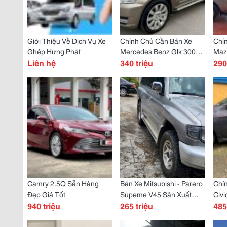
Giới Thiệu Về Dịch Vụ Xe
Chính Chủ Cần Bán Xe
Chí
Ghép Hưng Phát
Mercedes Benz Glk 300
Maz
Liên hệ
Class 2010
340 triệu
Năm
290
Camry 2.5Q Sẵn Hàng
Bán Xe Mitsubishi - Parero
Chí
Đẹp Giá Tốt
Supeme V45 Sản Xuất
Civi
940 triệu
Năm 2005
265 triệu
485