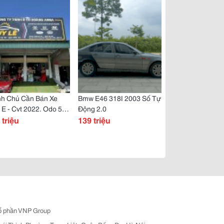
nh Chủ Cần Bán Xe
Bmw E46 318I 2003 Số Tự
 E - Cvt 2022. Odo 5V
Động 2.0
 triệu
139 triệu
ổ phần VNP Group