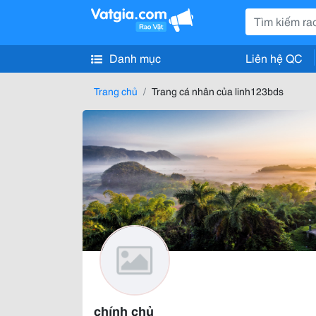
Danh mục
Liên hệ QC
Trang chủ
Trang cá nhân của linh123bds
chính chủ