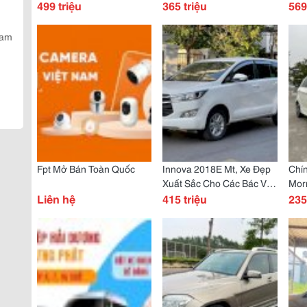
Đặc Biệt Báo Giá Xe
499 triệu
Đầu
365 triệu
Tặn
569
Honda
Vàn
Nam
Fpt Mở Bán Toàn Quốc
Innova 2018E Mt, Xe Đẹp
Chín
Xuất Sắc Cho Các Bác Về
Mor
Liên hệ
Khởi Nghiệp.
415 triệu
235