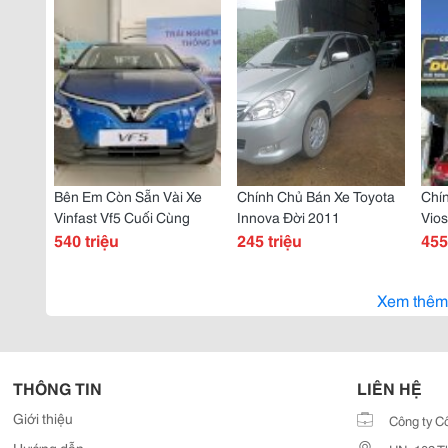
Bên Em Còn Sẵn Vài Xe
Chính Chủ Bán Xe Toyota
Chí
Vinfast Vf5 Cuối Cùng
Innova Đời 2011
Vios
540 triệu
245 triệu
Xịn
455
Xem thêm
THÔNG TIN
LIÊN HỆ
Giới thiệu
Công ty C