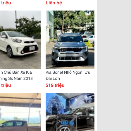
g Hấp Dẫn - Thời Điểm
 triệu
Liên hệ
g Sở Hữu Xe Honda
h Chủ Bán Xe Kia
Kia Sonet Nhỏ Ngọn, Ưu
ning Sx Năm 2018
Đãi Lớn
 triệu
519 triệu