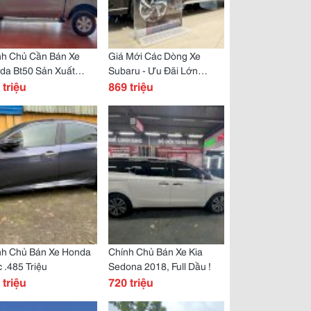
nh Chủ Cần Bán Xe
Giá Mới Các Dòng Xe
da Bt50 Sản Xuất
Subaru - Ưu Đãi Lớn
 2015
 triệu
Tháng 10
869 triệu
nh Chủ Bán Xe Honda
Chính Chủ Bán Xe Kia
c .485 Triệu
Sedona 2018, Full Dầu !
 triệu
720 triệu