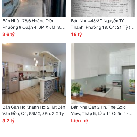
Bán Nhà 178/6 Hoàng Diệu,
Bán Nhà 448/3D Nguyễn Tất
Phường 9 Quận 4: 6M X 5M: 3,6
Thành, Phường 18, Q4: 21 Tỷ (
Tỷ ( Thương Lượng)
3,6 tỷ
Thương Lượng)
19 tỷ
Bán Căn Hộ Khánh Hội 2, Mt Bến
Bán Nhà Căn 2 Pn, The Gold
Vân Đồn, Q4, 83M2, 2Pn: 3,2 Tỷ
View, Tháp B, Lầu 14 Quận 4 -
3,2 tỷ
Tphcm 7
Liên hệ