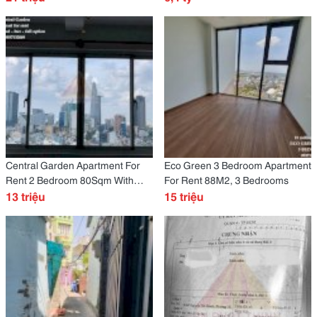
Central Garden Apartment For
Eco Green 3 Bedroom Apartment
Rent 2 Bedroom 80Sqm With
For Rent 88M2, 3 Bedrooms
Bitexco View, Full Furniture 13
13 triệu
15 triệu
Million / Month