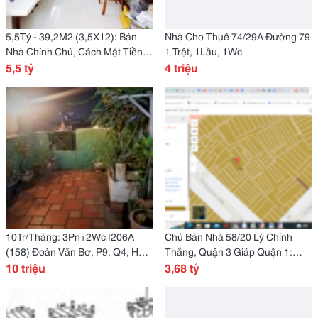
5,5Tỷ - 39,2M2 (3,5X12): Bán
Nhà Cho Thuê 74/29A Đường 79
Nhà Chính Chủ, Cách Mặt Tiền 1
1 Trệt, 1Lầu, 1Wc
Căn Đường Đoàn Văn Bơ, Quận
5,5 tỷ
4 triệu
4
10Tr/Tháng: 3Pn+2Wc I206A
Chủ Bán Nhà 58/20 Lý Chính
(158) Đoàn Văn Bơ, P9, Q4, Hẻm
Thắng, Quận 3 Giáp Quận 1:
Rộng 4M
10 triệu
3,68 Tỷ
3,68 tỷ