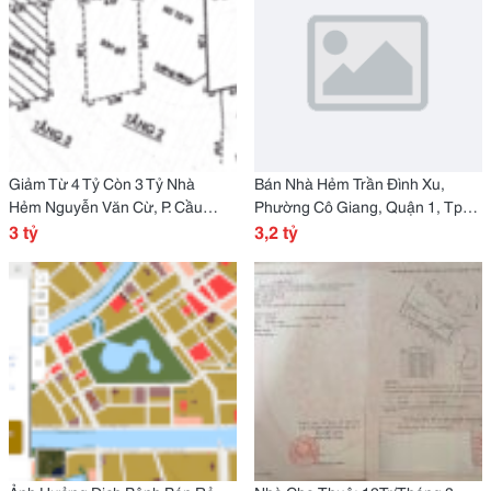
Giảm Từ 4 Tỷ Còn 3 Tỷ Nhà
Bán Nhà Hẻm Trần Đình Xu,
Hẻm Nguyễn Văn Cừ, P. Cầu
Phường Cô Giang, Quận 1, Tp
Kho, Quận 1 ; 4 M X 7,1M, 1 Lầu,
3 tỷ
Hồ Chí Minh
3,2 tỷ
Nờ Hậu