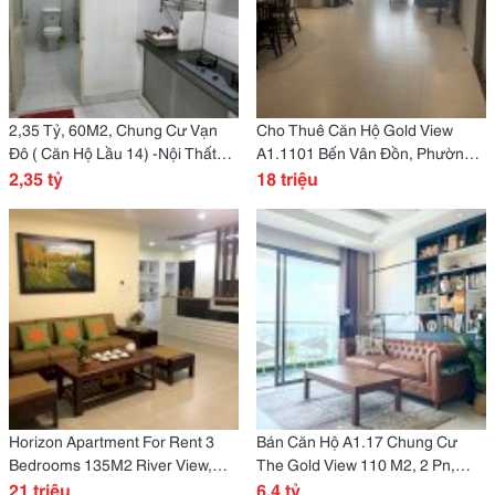
2,35 Tỷ, 60M2, Chung Cư Vạn
Cho Thuê Căn Hộ Gold View
Đô ( Căn Hộ Lầu 14) -Nội Thất
A1.1101 Bến Vân Đồn, Phường
Cao Cấp!
2,35 tỷ
1, Quận 4, 110M2
18 triệu
Horizon Apartment For Rent 3
Bán Căn Hộ A1.17 Chung Cư
Bedrooms 135M2 River View,
The Gold View 110 M2, 2 Pn,
Vnd 21 Million / Month
21 triệu
2Wc; 6,5 Tỷ (Bao Hết Phí)
6,4 tỷ