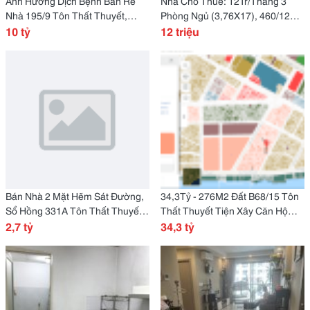
Ảnh Hưởng Dịch Bệnh Bán Rẻ
Nhà Cho Thuê: 12Tr/Tháng 3
Nhà 195/9 Tôn Thất Thuyết,
Phòng Ngủ (3,76X17), 460/12
P.03, Quận 4 ; 5,5 M X 20M: 10Tỷ
10 tỷ
Nguyễn Tất Thành, P. 18. Q4
12 triệu
( Thương Lượng)
Bán Nhà 2 Mặt Hẽm Sát Đường,
34,3Tỷ - 276M2 Đất B68/15 Tôn
Sổ Hồng 331A Tôn Thất Thuyết,
Thất Thuyết Tiện Xây Căn Hộ
Phường 1, Quận 4, Tp Hồ Chí
2,7 tỷ
Dịch Vụ ...
34,3 tỷ
Minh