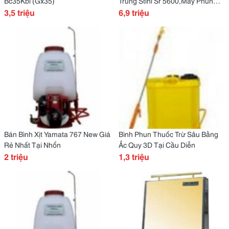
Bc35Kbi (Gx35)
Trùng Stihl Sr 5600,Máy Phun
3,5 triệu
Thuốc Dịch
6,9 triệu
Bán Bình Xịt Yamata 767 New Giá
Bình Phun Thuốc Trừ Sâu Bằng
Rẻ Nhất Tại Nhổn
Ắc Quy 3D Tại Cầu Diễn
2 triệu
1,3 triệu