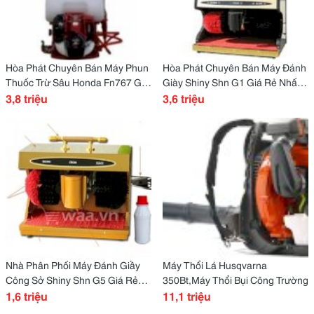
Hòa Phát Chuyên Bán Máy Phun
Hòa Phát Chuyên Bán Máy Đánh
Thuốc Trừ Sâu Honda Fn767 Giá
Giày Shiny Shn G1 Giá Rẻ Nhất
Rẻ Nhất
3,8 triệu
Hà Nội
3,6 triệu
Nhà Phân Phối Máy Đánh Giầy
Máy Thổi Lá Husqvarna
Công Sở Shiny Shn G5 Giá Rẻ
350Bt,Máy Thổi Bụi Công Trường
Nhất Toàn Quốc
1,6 triệu
11,1 triệu