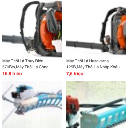
Máy Thổi Lá Thụy Điển
Máy Thổi Lá Husqvarna
570Bts,Máy Thổi Lá Công
125B,Máy Thổi Lá Nhập Khẩu
Trường Giá Rẻ
15,8 triệu
Thụy Điển
7,5 triệu