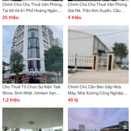
Chính Chủ Cho Thuê Văn Phòng,
Chính Chủ Cho Thuê Văn Phòng
Tại 59 Và 61 Phố Hoàng Ngân,
Giá Rẻ, Trần Kim Xuyến, Cầu
Phường Thanh Xuân, Hà Nội
25 triệu
Giấy, Hà Nội
4 triệu
Cho Thuê Tổ Chức Sự Kiện Talk
Chính Chủ Cần Bán Gấp Nhà
Show, Sinh Nhật..himlam Vạn
Máy, Nhà Xưởng Công Nghiệp
Phúc Hà Đông
1,2 triệu
Tại Thành Phố Thanh Hóa
40 tỷ