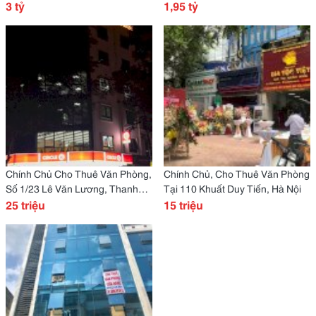
Chương Mỹ Giá 2,Xtr
3 tỷ
Oai, Hà Nội
1,95 tỷ
Chính Chủ Cho Thuê Văn Phòng,
Chính Chủ, Cho Thuê Văn Phòng
Số 1/23 Lê Văn Lương, Thanh
Tại 110 Khuất Duy Tiến, Hà Nội
Xuân, Hà Nội
25 triệu
15 triệu