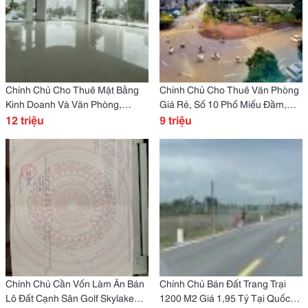
Chính Chủ Cho Thuê Mặt Bằng
Chính Chủ Cho Thuê Văn Phòng
Kinh Doanh Và Văn Phòng,
Giá Rẻ, Số 10 Phố Miếu Đầm,
Himlam Vạn Phúc, Hà Đông, Hà
12 triệu
Nam Từ Liêm, Hà Nội
9 triệu
Nội
Chính Chủ Cần Vốn Làm Ăn Bán
Chính Chủ Bán Đất Trang Trại
Lô Đất Cạnh Sân Golf Skylake
1200 M2 Giá 1,95 Tỷ Tại Quốc