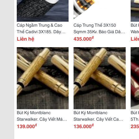
Cáp Ngầm Trung & Cao
Cáp Trung Thế 3X150
Bút
Thế Cadivi 3X185. Dây
Sqmm 35Kv. Báo Giá Dây
Wat
₫
Điện 35Kv
Liên hệ
Điện Cadivi Mới Nhất
435.000
Nội
Liê
Bút Ký Montblanc
Bút Ký Montblanc
Bút 
Starwalker. Cây Viết Máy,
Starwalker. Cây Viết Cao
5Th.
₫
₫
Bi Chính Hãng
139.000
Cấp, Chính Hãng
136.000
Hãn
235