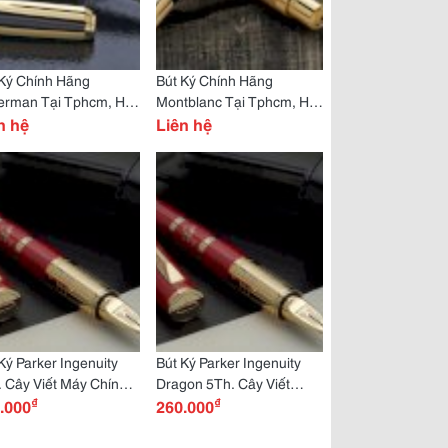
 Ký Chính Hãng
Bút Ký Chính Hãng
erman Tại Tphcm, Hà
Montblanc Tại Tphcm, Hà
 & Toàn Quốc
n hệ
Nội & Toàn Quốc
Liên hệ
Ký Parker Ingenuity
Bút Ký Parker Ingenuity
 Cây Viết Máy Chính
Dragon 5Th. Cây Viết
₫
₫
g, Cao Cấp
.000
Chính Hãng, Cao Cấp
260.000