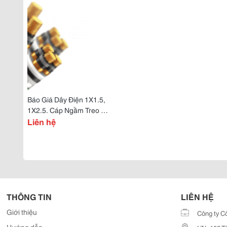
Báo Giá Dây Điện 1X1.5,
1X2.5. Cáp Ngầm Treo Hạ
Thế, Tiếp Địa
Liên hệ
THÔNG TIN
LIÊN HỆ
Giới thiệu
Công ty C