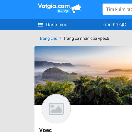
Danh mục
Liên hệ QC
Trang chủ
Trang cá nhân của vpec5
Vpec