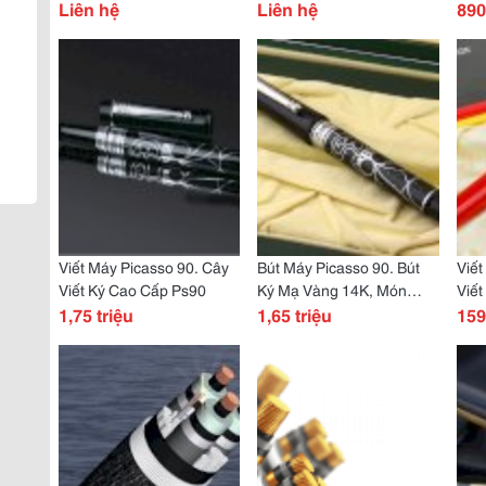
Sang Trọng, Cao Cấp
Liên hệ
Hộp Cao Cấp
Liên hệ
Hãn
890
Viết Máy Picasso 90. Cây
Bút Máy Picasso 90. Bút
Viết
Viết Ký Cao Cấp Ps90
Ký Mạ Vàng 14K, Món
Viết
1,75 triệu
Quà Cho Sếp
1,65 triệu
Khá
159