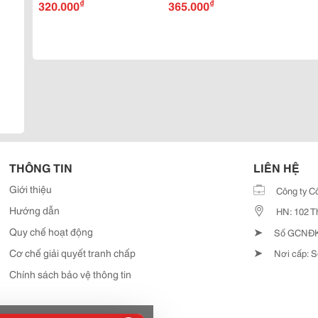
₫
₫
320.000
365.000
THÔNG TIN
LIÊN HỆ
Giới thiệu
Công ty C
Hướng dẫn
HN: 102 T
➤
Quy chế hoạt động
Số GCNĐKD
➤
Cơ chế giải quyết tranh chấp
Nơi cấp: S
Chính sách bảo vệ thông tin