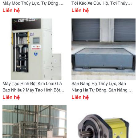
Máy Móc Thủy Lực, Tự Động
Tời Kéo Xe Cứu Hộ, Tời Thủy
Hóa Toàn Quốc Hiện Nay
Liên hệ
Lực 2 Tấn, Tời Thủy Lực 15 Tấn
Liên hệ
Máy Tạo Hình Bột Kim Loại Giá
Sàn Nâng Hạ Thủy Lực, Sàn
Bao Nhiêu? Máy Tạo Hình Bột
Nâng Hạ Tự Động, Sàn Nâng Hạ
Gốm, Máy Ép Bột Kim Loại
Liên hệ
Tự Động Thiết Kế Theo Yêu Cầu
Liên hệ