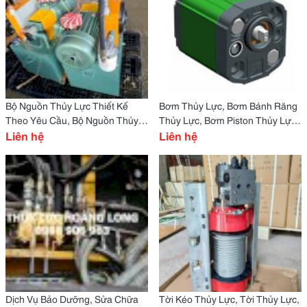
Bộ Nguồn Thủy Lực Thiết Kế
Bơm Thủy Lực, Bơm Bánh Răng
Theo Yêu Cầu, Bộ Nguồn Thủy
Thủy Lực, Bơm Piston Thủy Lực,
Lực Mini
Liên hệ
Giá Bơm Thủy Lực
Liên hệ
Dịch Vụ Bảo Dưỡng, Sửa Chữa
Tời Kéo Thủy Lực, Tời Thủy Lực,