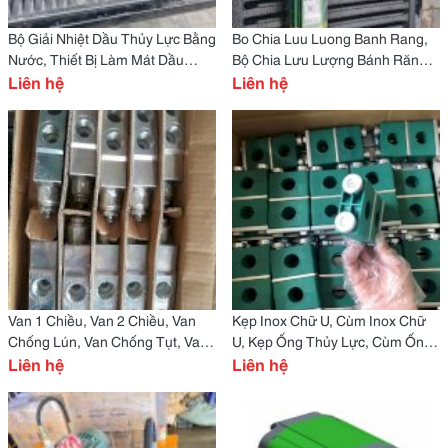
Bộ Giải Nhiệt Dầu Thủy Lực Bằng
Bo Chia Luu Luong Banh Rang,
Nước, Thiết Bị Làm Mát Dầu
Bộ Chia Lưu Lượng Bánh Răng
Thủy Lực
Liên hệ
Chính Hãng
Liên hệ
Van 1 Chiều, Van 2 Chiều, Van
Kẹp Inox Chữ U, Cùm Inox Chữ
Chống Lún, Van Chống Tụt, Van
U, Kẹp Ống Thủy Lực, Cùm Ống
Điện Từ
Liên hệ
Thủy Lực
Liên hệ