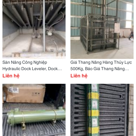
Sàn Nâng Công Nghiệp
Giá Thang Nâng Hàng Thủy Lực
Hydraulic Dock Leveler, Dock
500Kg, Báo Giá Thang Nâng
Leveler, Sàn Nâng Tự Độn
Liên hệ
Hàng Thủy Lực, Mua Thang
Liên hệ
Nâng Hàng Thủy Lực Tại Đà
Nẵng,