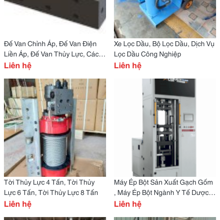
Đế Van Chỉnh Áp, Đế Van Điện
Xe Lọc Dầu, Bộ Lọc Dầu, Dịch Vụ
Liền Áp, Đế Van Thủy Lực, Các
Lọc Dầu Công Nghiệp
Loại Đế Van Thủy Lực,
Liên hệ
Liên hệ
Tời Thủy Lực 4 Tấn, Tời Thủy
Máy Ép Bột Sản Xuất Gạch Gốm
Lực 6 Tấn, Tời Thủy Lực 8 Tấn
, Máy Ép Bột Ngành Y Tế Dược
Liên hệ
Phẩm, Máy Ép Bột Sản Xuất
Liên hệ
Vòng Bi