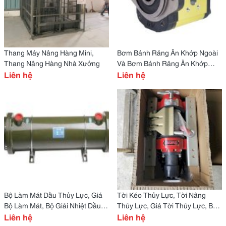
Thang Máy Nâng Hàng Mini,
Bơm Bánh Răng Ăn Khớp Ngoài
Thang Nâng Hàng Nhà Xưởng
Và Bơm Bánh Răng Ăn Khớp
Liên hệ
Trong.
Liên hệ
Bộ Làm Mát Dầu Thủy Lực, Giá
Tời Kéo Thủy Lực, Tời Nâng
Bộ Làm Mát, Bộ Giải Nhiệt Dầu
Thủy Lực, Giá Tời Thủy Lực, Bán
Thủy Lực
Liên hệ
Tời Thủy Lực
Liên hệ