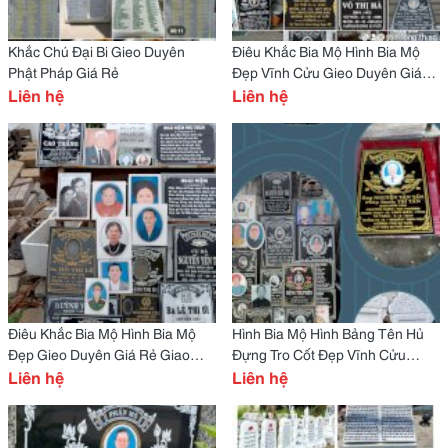
Khắc Chú Đại Bi Gieo Duyên
Điêu Khắc Bia Mộ Hình Bia Mộ
Phật Pháp Giá Rẻ
Đẹp Vĩnh Cửu Gieo Duyên Giá
Liên hệ
Rẻ Lh
Liên hệ
Điêu Khắc Bia Mộ Hình Bia Mộ
Hình Bia Mộ Hình Bảng Tên Hủ
Đẹp Gieo Duyên Giá Rẻ Giao
Đựng Tro Cốt Đẹp Vĩnh Cửu
Hàng Miễn Phí Tận Nơi
Liên hệ
Không Bay Màu Giá Rẻ Giao
Liên hệ
Hàng Miễn Phí Tận Nơi