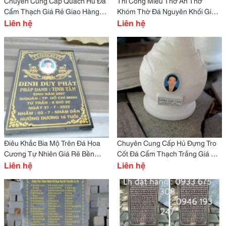
Chuyên Cung Cấp Quách Hủ Đá
Thi Công Miếu Thờ An Thờ
Cẩm Thạch Giá Rẻ Giao Hàng
Khóm Thờ Đá Nguyên Khối Giá
Tận Nơi
Liên hệ
Rẻ Giao Hàng Tận Nơi
Liên hệ
Điêu Khắc Bia Mộ Trên Đá Hoa
Chuyên Cung Cấp Hủ Đựng Tro
Cương Tự Nhiên Giá Rẽ Bền
Cốt Đá Cẩm Thạch Trắng Giá Rẻ
Vĩnh Cửu
Liên hệ
Giao Hàng Tận Nơi
Liên hệ