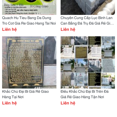
Quach Hu Tieu Bang Da Dung
Chuyên Cung Cấp Lục Bình Lan
Tro Cot Gia Re Giao Hang Tai Noi
Can Bằng Đá Trụ Đá Giá Rẻ Giao
Liên hệ
Hàng Tại Nơi Bán Đá Khối Theo
Liên hệ
Quy Cách
Khắc Chú Đại Bi Giá Rẽ Giao
Điêu Khắc Chú Đại Bi Trên Đá
Hàng Tại Nơi
Giá Rẻ Giao Hàng Tận Nơi
Liên hệ
Liên hệ