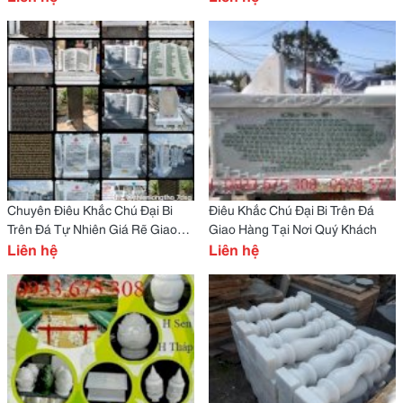
Chuyên Điêu Khắc Chú Đại Bi
Điêu Khắc Chú Đại Bi Trên Đá
Trên Đá Tự Nhiên Giá Rẽ Giao
Giao Hàng Tại Nơi Quý Khách
Hàng Tại Nơi
Liên hệ
Liên hệ