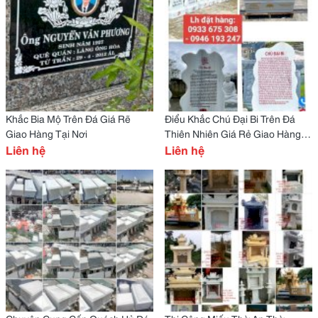
Khắc Bia Mộ Trên Đá Giá Rẽ
Điểu Khắc Chú Đại Bi Trên Đá
Giao Hàng Tại Nơi
Thiên Nhiên Giá Rẻ Giao Hàng
Liên hệ
Tại Nơi
Liên hệ