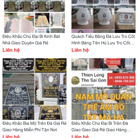
Điêu Khắc Chú Đại Bi Kinh Bát
Quách Tiểu Bằng Đá Lưu Tro Cốt
Nhã Gieo Duyên Giá Rẻ
Hình Bảng Tên Hủ Lưu Tro Cốt
Liên hệ
Giá Rẻ Giao Hàng Miễn Phí Tận
Liên hệ
Nơi
Điêu Khắc Bia Mộ Trên Đá Giá Rẻ
Điêu Khắc Chú Đại Bi Trên Đá
Giao Hàng Miễn Phí Tận Nơi
Giao Gieo Giá Rẻ Giao Hàng
Liên hệ
Miễn Phí Tận Nơi
Liên hệ