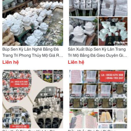
Búp Sen Kỳ Lân Nghê Bằng Đá
Sản Xuất Búp Sen Kỳ Lân Trang
Trang Trí Phong Thủy Mộ Giá Rẻ
Trí Mộ Bằng Đá Gieo Duyên Giá
Giao Hàng Miễn Phí Tận Nơi
Liên hệ
Rẻ
Liên hệ
Hàng Có Sẵn