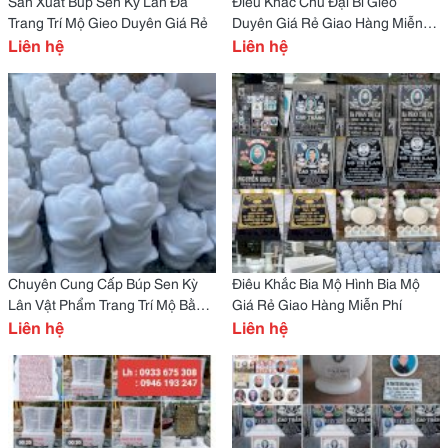
Sản Xuất Búp Sen Kỳ Lân Đá
Điều Khắc Chú Đại Bi Gieo
Trang Trí Mộ Gieo Duyên Giá Rẻ
Duyên Giá Rẻ Giao Hàng Miễn
Liên hệ
Phí
Liên hệ
Chuyên Cung Cấp Búp Sen Kỳ
Điêu Khắc Bia Mộ Hình Bia Mộ
Lân Vật Phẩm Trang Trí Mộ Bằng
Giá Rẻ Giao Hàng Miễn Phí
Đá Giá Rẻ Giao Hàng Miễn Phí
Liên hệ
Liên hệ