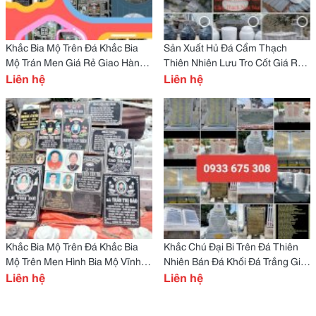
Khắc Bia Mộ Trên Đá Khắc Bia
Sản Xuất Hủ Đá Cẩm Thạch
Mộ Trán Men Giá Rẻ Giao Hàng
Thiên Nhiên Lưu Tro Cốt Giá Rẻ
Tận Nơi
Liên hệ
Giao Hàng Tận Nơi
Liên hệ
Khắc Bia Mộ Trên Đá Khắc Bia
Khắc Chú Đại Bi Trên Đá Thiên
Mộ Trên Men Hình Bia Mộ Vĩnh
Nhiên Bán Đá Khối Đá Trắng Giá
Cửa Không Bay Màu Giá Rẻ
Liên hệ
Rẻ Giao Hàng Tận Nơi
Liên hệ