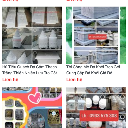
Hủ Tiểu Quách Đá Cẩm Thạch
Thì Công Mộ Đá Khối Trọn Gói
Trắng Thiên Nhiên Lưu Tro Cốt
Cung Cấp Đá Khối Giá Rẻ
Giá Rẽ
Liên hệ
Liên hệ