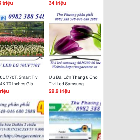
Inch Mỏng Nhất Thế
5 triệu
S700Pgv2Gbk Giá Chỉ
34 triệu
.
34,000,000Đ
0Uf770T, Smart Tivi
Ưu Đãi Lớn Tháng 6 Cho
4K 70 Inches Giá
Tivi Led Samsung
 Phối Tại Kho Rẻ
triệu
60J6200 Smart Tv.
29,9 triệu
t