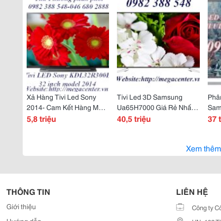
Xả Hàng Tivi Led Sony
Tivi Led 3D Samsung
Phân
2014- Cam Kết Hàng Mới
Ua65H7000 Giá Rẻ Nhất
Sam
Nguyên Đai Nguyên Kiện
5,8 triệu
Hà Nội
40,5 triệu
55J
37 
Chính Hãng.
Rẻ .
Xem thêm
THÔNG TIN
LIÊN HỆ
Giới thiệu
Công ty C