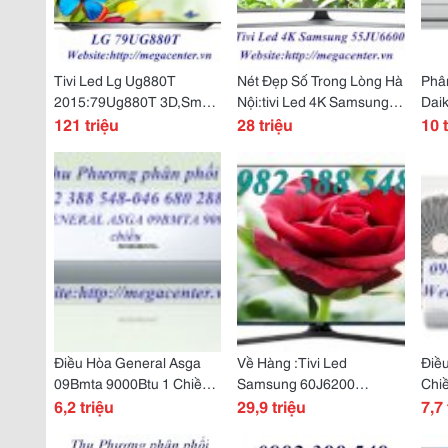
Tivi Led Lg Ug880T
Nét Đẹp Số Trong Lòng Hà
Phân
2015:79Ug880T 3D,Smart
Nội:tivi Led 4K Samsung
Daik
Tv 78 Inch Dùng Hệ Điều
121 triệu
55Ju6600 55 Inch Giá Rẻ
28 triệu
Fty
10 
Hành Webos
Nhất .
9.0
Điều Hòa General Asga
Về Hàng :Tivi Led
Điề
09Bmta 9000Btu 1 Chiều
Samsung 60J6200
Chiề
Hàng Nhập Khẩu Thái Lan
6,2 triệu
60Inch, Full Hd, Smart Tv,
29,9 triệu
1200
7,7 
Giá Rẻ.
Cmr 200Hz
Trư