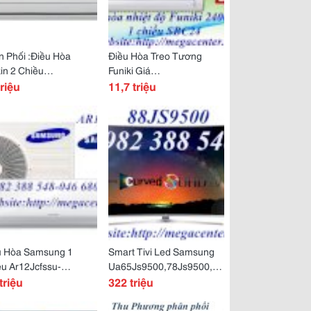
 Phối :Điều Hòa
Điều Hòa Treo Tương
in 2 Chiều
Funiki Giá
n25Jxv1V/Ryn25Cjxv1V
triệu
Rẻ:sbc24,Sbc18,Sbc12,Sbc09
11,7 triệu
00Btu
1 Chiều Giá Rẻ Nhất .
u Hòa Samsung 1
Smart Tivi Led Samsung
u Ar12Jcfssu-
Ua65Js9500,78Js9500,88Js9500
0Btu Giá Rẻ Nhất Thị
triệu
Màn Hình Cong Siêu Rẻ
322 triệu
ờng.