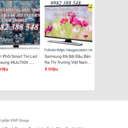
 Phối Smart Tivi Led
Samsung Đã Bắt Đầu Bán
sung 48Ju7000 ,
Ra Thị Trường Việt Nam
u7000, 65Ju7000 Giá
triệu
Dòng Tv 2015 Là J4100,
4 triệu
ổ phần VNP Group