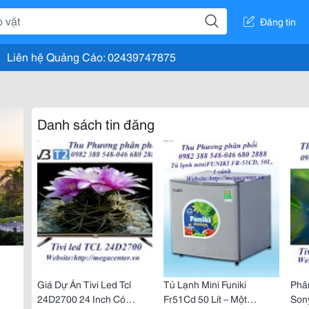
Đăng tin
Liên hệ Quảng Cáo: 02439747875
Danh sách tin đăng
Giá Dự Án Tivi Led Tcl
Tủ Lạnh Mini Funiki
Phân
24D2700 24 Inch Có
Fr51Cd 50 Lít – Một
Son