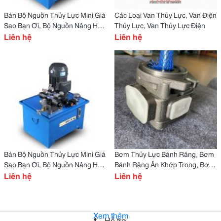
Bán Bộ Nguồn Thủy Lực Mini Giá
Các Loại Van Thủy Lực, Van Điện
Sao Bạn Ơi, Bộ Nguồn Nâng Hạ
Thủy Lực, Van Thủy Lực Điện
Hàng Hóa, Bộ Nguồn Thủy Lực
Liên hệ
Liên hệ
Mini Giá Rẻ,
Bán Bộ Nguồn Thủy Lực Mini Giá
Bơm Thủy Lực Bánh Răng, Bơm
Sao Bạn Ơi, Bộ Nguồn Nâng Hạ
Bánh Răng Ăn Khớp Trong, Bơm
Hàng Hóa, Bộ Nguồn Thủy Lực
Liên hệ
Bánh Răng Ăn Khớp Ngoài,
Liên hệ
Mini
Xem thêm
Hỗ trợ