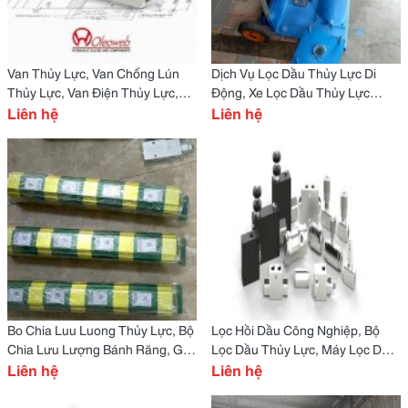
Van Thủy Lực, Van Chống Lún
Dịch Vụ Lọc Dầu Thủy Lực Di
Thủy Lực, Van Điện Thủy Lực,
Động, Xe Lọc Dầu Thủy Lực
Van Thủy Lực Điện, Van Thủy
Liên hệ
Thiết Kế Theo Yêu Cầu
Liên hệ
Lực Điện Từ
Bo Chia Luu Luong Thủy Lực, Bộ
Lọc Hồi Dầu Công Nghiệp, Bộ
Chia Lưu Lượng Bánh Răng, Giá
Lọc Dầu Thủy Lực, Máy Lọc Dầu
Bộ Chia Lưu Lượng Bánh Răng
Liên hệ
Di Động Công Nghiệp
Liên hệ
Vivoil