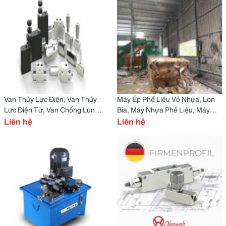
Van Thủy Lực Điện, Van Thủy
Máy Ép Phế Liệu Vỏ Nhựa, Lon
Lực Điện Từ, Van Chống Lún
Bia, Máy Nhựa Phế Liệu, Máy
Thủy Lực, Van Điện Thủy Lực
Liên hệ
Rửa Phế Liệu, Kim Loại Phế Liệu,
Liên hệ
Máy Ép Nhựa Phế