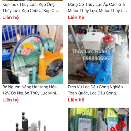
Kẹp Inox Thủy Lực, Kẹp Ống
Động Cơ Thủy Lực Áp Cao, Giá
Thủy Lực, Kẹp Chữ U, Kẹp Chữ P,
Motor Thủy Lực, Motor Thủy Lực
Kẹp Ống Thông Gió
Liên hệ
Quay Toa, Motor Thủy Lực 5 Sao,
Liên hệ
Motor Thủy Lực Bmr
Bộ Nguồn Nâng Hạ Hàng Hóa
Dịch Vụ Lọc Dầu Công Nghiệp
12V, Bộ Nguồn Thủy Lực Mini
Toàn Quốc, Lọc Dầu Công
Chính Hãng, Giá Bộ Nguồn Thủy
Liên hệ
Nghiệp, Bộ Lọc Dầu Thủy Lực,
Liên hệ
Lực Mini
Xe Lọc Dầu Thủy Lực