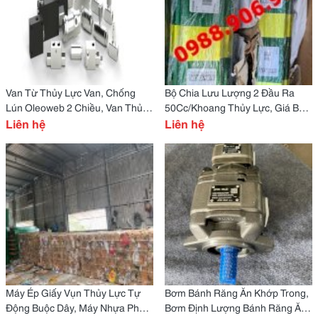
Van Từ Thủy Lực Van, Chống
Bộ Chia Lưu Lượng 2 Đầu Ra
Lún Oleoweb 2 Chiều, Van Thủy
50Cc/Khoang Thủy Lực, Giá Bộ
Lực Điện
Liên hệ
Chia Lưu Lượng Bánh Răng, Bộ
Liên hệ
Chia Bánh Răng Thủy Lực
Máy Ép Giấy Vụn Thủy Lực Tự
Bơm Bánh Răng Ăn Khớp Trong,
Động Buộc Dây, Máy Nhựa Phế
Bơm Định Lượng Bánh Răng Ăn