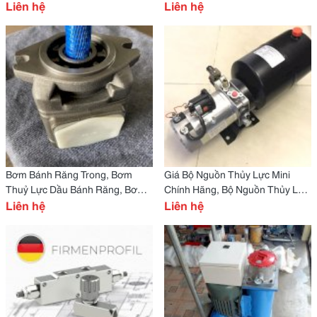
Liệu,, Máy Ép Phế Liệu Thủy Lực
Liên hệ
Khớp Trong, Bơm Dầu Bánh
Liên hệ
Tự Động
Răng
Bơm Bánh Răng Trong, Bơm
Giá Bộ Nguồn Thủy Lực Mini
Thuỷ Lực Dầu Bánh Răng, Bơm
Chính Hãng, Bộ Nguồn Thủy Lực
Bánh Răng Thuỷ Lực, Bom Bánh
Liên hệ
Nâng Hạ Hàng Hóa Chính Hãng,
Liên hệ
Răng Thủy Lực Giá Rẻ
Giá Rẻ