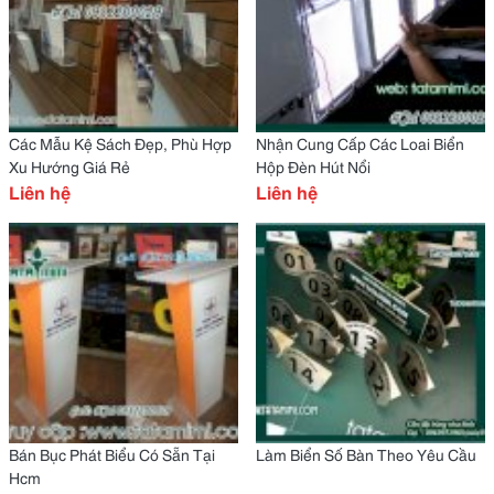
Các Mẫu Kệ Sách Đẹp, Phù Hợp
Nhận Cung Cấp Các Loai Biển
Xu Hướng Giá Rẻ
Hộp Đèn Hút Nổi
Liên hệ
Liên hệ
Bán Bục Phát Biểu Có Sẵn Tại
Làm Biển Số Bàn Theo Yêu Cầu
Hcm