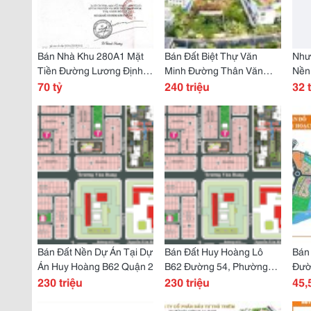
Bán Nhà Khu 280A1 Mặt
Bán Đất Biệt Thự Văn
Như
Tiền Đường Lương Định
Minh Đường Thân Văn
Nền
Của Quận 2
70 tỷ
Nhiếp Quận 2
240 triệu
Văn
32 
Bán Đất Nền Dự Án Tại Dự
Bán Đất Huy Hoàng Lô
Bán
Án Huy Hoàng B62 Quận 2
B62 Đường 54, Phường
Đườ
230 triệu
Thạnh Mỹ Lợi Tp Thủ Đức
230 triệu
Tp 
45,