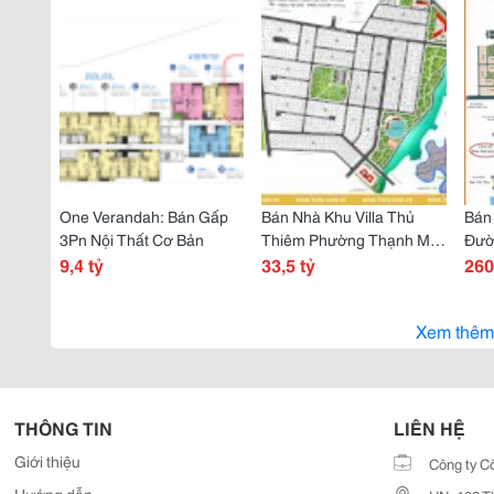
One Verandah: Bán Gấp
Bán Nhà Khu Villa Thủ
Bán
3Pn Nội Thất Cơ Bản
Thiêm Phường Thạnh Mỹ
Đườ
9,4 tỷ
Lợi Tp Thủ Đức
33,5 tỷ
Thạ
260
Xem thêm
THÔNG TIN
LIÊN HỆ
Giới thiệu
Công ty C