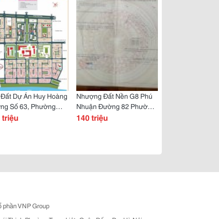
 Đất Dự Án Huy Hoàng
Nhượng Đất Nền G8 Phú
ng Số 63, Phường
Nhuận Đường 82 Phường
nh Mỹ Lợi, Tp Thủ Đức
 triệu
Thạnh Mỹ Lợi. Tp Thủ Đức
140 triệu
ổ phần VNP Group