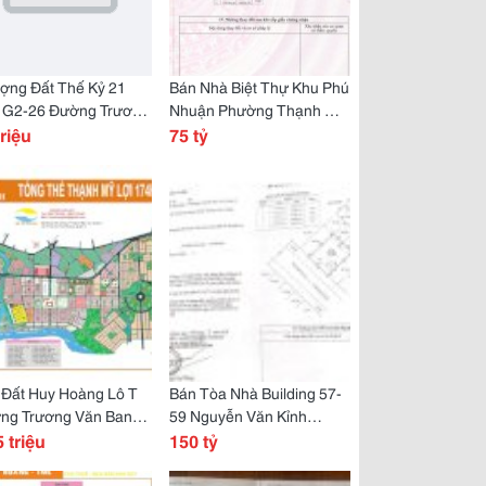
ợng Đất Thế Kỷ 21
Bán Nhà Biệt Thự Khu Phú
 G2-26 Đường Trương
Nhuận Phường Thạnh Mỹ
 Bang Quận 2
triệu
Lợi, Tp Thủ Đức.
75 tỷ
 Đất Huy Hoàng Lô T
Bán Tòa Nhà Building 57-
ng Trương Văn Bang
59 Nguyễn Văn Kỉnh
Thủ Đức.
5 triệu
Phường Thạnh Mỹ Lợi,
150 tỷ
Quận 2