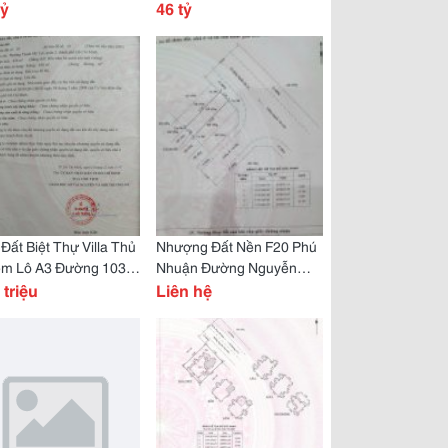
n 2
tỷ
Văn Minh Sông Giồng
46 tỷ
Đất Biệt Thự Villa Thủ
Nhượng Đất Nền F20 Phú
êm Lô A3 Đường 103
Nhuận Đường Nguyễn
nh Mỹ Lợi
 triệu
Văn Kỉnh
Liên hệ