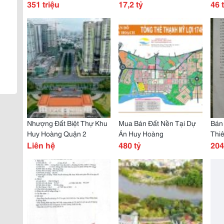
Thạnh Mỹ Lợi
351 triệu
Lái.
17,2 tỷ
Quậ
46 
Nhượng Đất Biệt Thự Khu
Mua Bán Đất Nền Tại Dự
Bán 
Huy Hoàng Quận 2
Án Huy Hoàng
Thi
Liên hệ
480 tỷ
Thạ
204