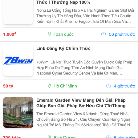
Thức | Thưởng Nạp 100%
Nohu Là Cổng Tổng Hợp Và Trải Nghiệm Game Slot Đổi
Thưởng Uy Tín Hàng Đầu, Vận Hành Theo Tiêu Chuẩn
Kiểm Định Khắt Khe Từ Pagcor, Isle Of Man Gsc Và
Curacao Egaming. Tích Hợp Chứng Nhận Bảo Mật
Geotrust Giao Thức Ssl 256-Bit, Trang Web
₫
1.000
Toàn quốc
56 phút trước
Gamenohu.lol...
Link Đăng Ký Chính Thức
78Wim ⁠ Là Nơi Trực Tuyến Độc Quyền Được Cấp Phép
Hợp Pháp Do Trung Tâm An Ninh Mạng Quốc Gia
National Cyber Security Centre Và Isle Of Man,
Cagayan,Và Pagcor Cấp Phép. Những Giấy Phép Khẳng
Định Sân Chơi Này An Toàn Và Minh Bạch Thu Hút Hơn
50 tỷ
Hồ Chí Minh
4 giờ trước
10 Triệu...
Emerald Garden View Mang Đến Giải Pháp
Giúp Bạn Giải Pháp Sở Hửu Chỉ 7Tr/Tháng
The Emerald Garden View &Ndash; Dừng Thuê Nhà,
Chuyển Sang Sở Hữu 1. Câu Chuyện Của Hàng Ngàn
Người Trẻ Mỗi Tháng Chi 6&Ndash;8 Triệu Để Thuê Nhà
Nhưng Tài Sản Vẫn Là Con Số 0. Emerald Garden View
Mang Đến Giải Pháp Giúp Bạn Chuyển Tiền Thuê Nhà...
700 triệu
Bình Dương
5 giờ trước