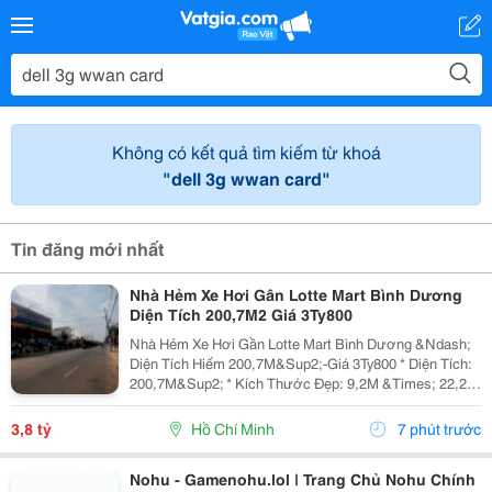
Không có kết quả tìm kiếm từ khoá
"dell 3g wwan card"
Tin đăng mới nhất
Nhà Hẻm Xe Hơi Gân Lotte Mart Bình Dương
Diện Tích 200,7M2 Giá 3Ty800
Nhà Hẻm Xe Hơi Gần Lotte Mart Bình Dương &Ndash;
Diện Tích Hiếm 200,7M&Sup2;-Giá 3Ty800 * Diện Tích:
200,7M&Sup2; * Kích Thước Đẹp: 9,2M &Times; 22,2M
* Nhà Cấp 4 Gồm 3 Phòng Ngủ, 1 Wc * Hẻm Xe Hơi
Rộng, Ô Tô Vào Tận Nhà * Hướng Đông Nam, Đất...
3,8 tỷ
Hồ Chí Minh
7 phút trước
Nohu - Gamenohu.lol | Trang Chủ Nohu Chính