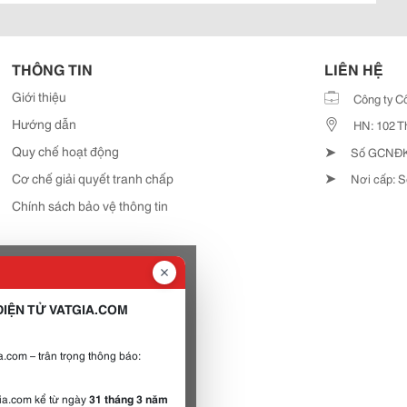
THÔNG TIN
LIÊN HỆ
Giới thiệu
Công ty C
Hướng dẫn
HN: 102 T
➤
Quy chế hoạt động
Số GCNĐKD
➤
Cơ chế giải quyết tranh chấp
Nơi cấp: S
Chính sách bảo vệ thông tin
IỆN TỬ VATGIA.COM
.com – trân trọng thông báo:
gia.com kể từ ngày
31 tháng 3 năm