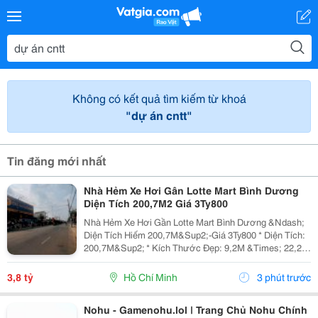
Không có kết quả tìm kiếm từ khoá
"dự án cntt"
Tin đăng mới nhất
Nhà Hẻm Xe Hơi Gân Lotte Mart Bình Dương
Diện Tích 200,7M2 Giá 3Ty800
Nhà Hẻm Xe Hơi Gần Lotte Mart Bình Dương &Ndash;
Diện Tích Hiếm 200,7M&Sup2;-Giá 3Ty800 * Diện Tích:
200,7M&Sup2; * Kích Thước Đẹp: 9,2M &Times; 22,2M
* Nhà Cấp 4 Gồm 3 Phòng Ngủ, 1 Wc * Hẻm Xe Hơi
Rộng, Ô Tô Vào Tận Nhà * Hướng Đông Nam, Đất...
3,8 tỷ
Hồ Chí Minh
3 phút trước
Nohu - Gamenohu.lol | Trang Chủ Nohu Chính