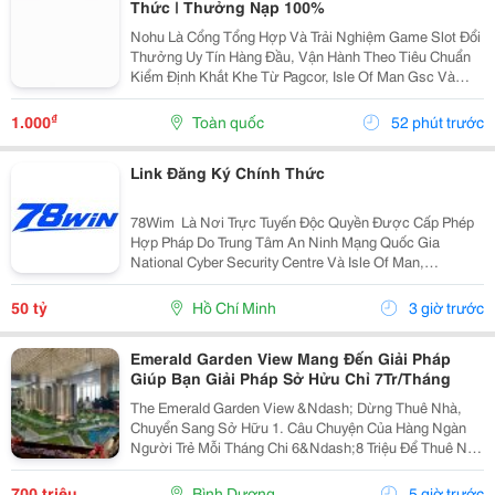
Thức | Thưởng Nạp 100%
Nohu Là Cổng Tổng Hợp Và Trải Nghiệm Game Slot Đổi
Thưởng Uy Tín Hàng Đầu, Vận Hành Theo Tiêu Chuẩn
Kiểm Định Khắt Khe Từ Pagcor, Isle Of Man Gsc Và
Curacao Egaming. Tích Hợp Chứng Nhận Bảo Mật
Geotrust Giao Thức Ssl 256-Bit, Trang Web
₫
1.000
Toàn quốc
52 phút trước
Gamenohu.lol...
Link Đăng Ký Chính Thức
78Wim ⁠ Là Nơi Trực Tuyến Độc Quyền Được Cấp Phép
Hợp Pháp Do Trung Tâm An Ninh Mạng Quốc Gia
National Cyber Security Centre Và Isle Of Man,
Cagayan,Và Pagcor Cấp Phép. Những Giấy Phép Khẳng
Định Sân Chơi Này An Toàn Và Minh Bạch Thu Hút Hơn
50 tỷ
Hồ Chí Minh
3 giờ trước
10 Triệu...
Emerald Garden View Mang Đến Giải Pháp
Giúp Bạn Giải Pháp Sở Hửu Chỉ 7Tr/Tháng
The Emerald Garden View &Ndash; Dừng Thuê Nhà,
Chuyển Sang Sở Hữu 1. Câu Chuyện Của Hàng Ngàn
Người Trẻ Mỗi Tháng Chi 6&Ndash;8 Triệu Để Thuê Nhà
Nhưng Tài Sản Vẫn Là Con Số 0. Emerald Garden View
Mang Đến Giải Pháp Giúp Bạn Chuyển Tiền Thuê Nhà...
700 triệu
Bình Dương
5 giờ trước