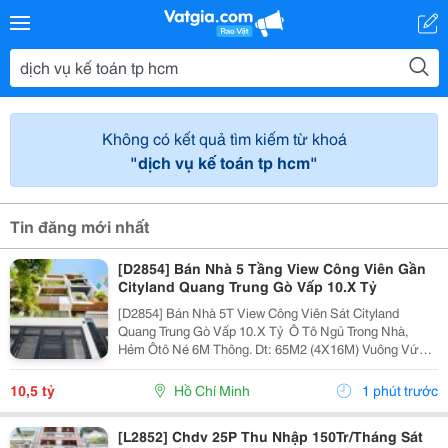
Không có kết quả tìm kiếm từ khoá
"dịch vụ kế toán tp hcm"
Tin đăng mới nhất
[D2854] Bán Nhà 5 Tầng View Công Viên Gần
Cityland Quang Trung Gò Vấp 10.X Tỷ
[D2854] Bán Nhà 5T View Công Viên Sát Cityland
Quang Trung Gò Vấp 10.X Tỷ ️ Ô Tô Ngủ Trong Nhà,
Hẻm Ôtô Né 6M Thông. Dt: 65M2 (4X16M) Vuông Vức,
Shr Odt. ️ Trệt, Lửng, 2L, St, 4 P.ngủ 5Tolet, Ở Ngay. V.trí
Đẹp, Cách Quang Trung 50M. ⏩ Gọi Điện...
10,5 tỷ
Hồ Chí Minh
1 phút trước
[L2852] Chdv 25P Thu Nhập 150Tr/Tháng Sát