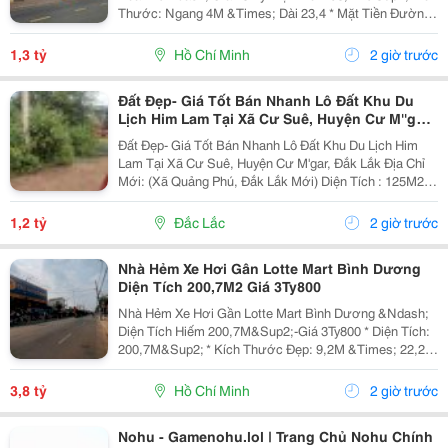
Thước: Ngang 4M &Times; Dài 23,4 * Mặt Tiền Đường
Lớn, Xe Cộ Qua Lại Đông Đúc. * Thích Hợp Xây Nhà
Phố, Văn Phòng, Cửa Hàng, Showroom Hoặc Đầu...
1,3 tỷ
Hồ Chí Minh
2 giờ trước
Đất Đẹp- Giá Tốt Bán Nhanh Lô Đất Khu Du
Lịch Him Lam Tại Xã Cư Suê, Huyện Cư M''gar,
Đắk Lắk
Đất Đẹp- Giá Tốt Bán Nhanh Lô Đất Khu Du Lịch Him
Lam Tại Xã Cư Suê, Huyện Cư M'gar, Đắk Lắk Địa Chỉ
Mới: (Xã Quảng Phú, Đắk Lắk Mới) Diện Tích : 125M2,
75M2 Thổ Cư. Nở Hậu Giá Bán: 1,2 Tỷ(Có Thương
Lượng) - Vị Trí Đẹp Giao Thông Thuận Lợi, Đất...
1,2 tỷ
Đắc Lắc
2 giờ trước
Nhà Hẻm Xe Hơi Gân Lotte Mart Bình Dương
Diện Tích 200,7M2 Giá 3Ty800
Nhà Hẻm Xe Hơi Gần Lotte Mart Bình Dương &Ndash;
Diện Tích Hiếm 200,7M&Sup2;-Giá 3Ty800 * Diện Tích:
200,7M&Sup2; * Kích Thước Đẹp: 9,2M &Times; 22,2M
* Nhà Cấp 4 Gồm 3 Phòng Ngủ, 1 Wc * Hẻm Xe Hơi
Rộng, Ô Tô Vào Tận Nhà * Hướng Đông Nam, Đất...
3,8 tỷ
Hồ Chí Minh
2 giờ trước
Nohu - Gamenohu.lol | Trang Chủ Nohu Chính