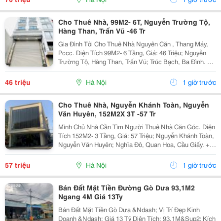
Cho Thuê Nhà, 99M2- 6T, Nguyễn Trường Tộ,
Hàng Than, Trấn Vũ -46 Tr
Gia Đình Tôi Cho Thuê Nhà Nguyên Căn , Thang Máy,
Pccc. Diện Tích 99M2- 6 Tầng, Giá: 46 Triệu; Nguyễn
Trường Tộ, Hàng Than, Trấn Vũ; Trúc Bạch, Ba Đình. +
Liên Hệ Trực Tiếp Chủ Nhà: 0942854881 + Vỉa Hè Lớn,
Mặt Tiền Rộng,Thoáng. + Vị Trí Gần Ngay...
46 triệu
Hà Nội
1 giờ trước
Cho Thuê Nhà, Nguyễn Khánh Toàn, Nguyễn
Văn Huyên, 152M2X 3T -57 Tr
Mình Chủ Nhà Cần Tìm Người Thuê Nhà Căn Góc. Diện
Tích 152M2- 3 Tầng, Giá: 57 Triệu; Nguyễn Khánh Toàn,
Nguyễn Văn Huyên; Nghĩa Đô, Quan Hoa, Cầu Giấy. +
Liên Hệ Trực Tiếp Chủ Nhà: 0946507497 + Vỉa Hè Lớn,
Mặt Tiền Rộng,Thoáng. + Vị Trí Gần Ngay Ngã...
57 triệu
Hà Nội
1 giờ trước
Bán Đất Mặt Tiền Đường Gò Dưa 93,1M2
Ngang 4M Giá 13Ty
Bán Đất Mặt Tiền Gò Dưa &Ndash; Vị Trí Đẹp Kinh
Doanh &Ndash; Giá 13 Tỷ Diện Tích: 93,1M&Sup2; Kích