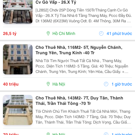
Cv Gò Vấp - 26.X Tỷ
[L2852] Chdv 25P Dòng Tiền 150Tr/Tháng Cạnh Cv Gò
Vấp - 26.X Tỷ Tòa Nhà 6 Tầng Thang Máy, Pccc Đầy Đủ.
Dt 136M2 (6X23M) Vuông Odt. Đ. 4M Thông, 30M Ra An
Nhơn. Thu Nhập 150Tr/Th, Có Thể Nâng 28P. Liên Hệ
Ngay Để Xem Nhà Trực Tiếp!
26,5 tỷ
Hồ Chí Minh
41 phút trước
Cho Thuê Nhà, 116M2- 5T, Nguyễn Chánh,
Trung Yên, Trung Kính -40 Tr
Nhà Tôi Tìm Người Thuê Tất Cả Nhà , Thang Máy,
Pccc. Diện Tích 116M2- 5 Tầng, Giá: 40 Triệu; Nguyễn
Chánh, Trung Yên, Trung Kính; Yên Hòa, Cầu Giấy. +
Liên Hệ Trực Tiếp Chủ Nhà: 0945471581 + Vỉa Hè Lớn,
Mặt Tiền Rộng,Thoáng. + Vị Trí Gần Ngay Ngã...
40 triệu
Hà Nội
1 giờ trước
Cho Thuê Nhà, 143M2- 7T, Duy Tân, Thành
Thái, Trần Thái Tông -70 Tr
Tôi Chính Chủ Tìm Khách Thuê Tất Cả Nhà Mới, Thang
Máy, Pccc. Diện Tích 143M2- 7 Tầng, Giá: 70 Triệu; Duy
Tân, Thành Thái, Trần Thái Tông; Dịch Vọng, Cầu Giấy.
+ Liên Hệ Trực Tiếp Chủ Nhà: 0988289962 + Vỉa Hè
Lớn, Mặt Tiền Rộng,Thoáng. + Vị Trí Gần...
70 triệu
Hà Nội
1 giờ trước