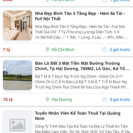
Bền Đẹp,...
Nhà Đẹp Bình Tân 5 Tầng Đẹp - Hẻm Xe Tải -
Full Nội Thất
Nhà Đẹp Bình Tân 5 Tầng Đẹp - Hẻm Xe Tải - Full Nội
Thất Giá Chỉ: 7 Tỷ (Thương Lượng) Diện Tích: 4 X
14.5M Kết Cấu: ✅ 1 Trệt, 1 Lửng, 3 Lầu. ✅ 4Pn, 5Wc
(Có Thể Bố Trí 6Pn). ✅ Phòng Thờ, Phòng Giặt, Sân
Thượng. Hẻm Xe Tải, Gần Mặt Tiền, Thuận...
7 tỷ
Hồ Chí Minh
2 giờ trước
Bán Lô Đất 3 Mặt Tiền Mặt Đường Trường
Chinh, Tp Hải Dương, 789M2, Lô Góc, Kd Tốt,
Vị Trí Đẹp
Đấ T M Ặ T Đườ Ng Tr Ườ Ng Chinh - Chính Ch Ủ !!!
Chính Ch Ủ C Ầ N Bán Lô Đấ T 3 M Ặ T Ti Ề N Đườ Ng
Tr Ườ Ng Chinh Trục Chính Đi Vào Cửa Ngõ Thành Ph Ố
H Ả I D Ươ Ng - Di Ệ N Tích 789M2, Lô Góc 3 M Ặ T Ti Ề
N - H Ướ Ng Tây, Nam, B Ắ C - V Ị...
70 tỷ
Hải Dương
3 giờ trước
Tuyển Nhân Viên Kế Toán Thuế Tại Quảng
Ninh
Công Ty Tnhh Đào Tạo Kế Toán Và Đại Lý Thuế An Tâm
Địa Điểm Làm Việc: Sn 16, Ngõ 18 Đ. Võ Văn Tần, P. Hạ