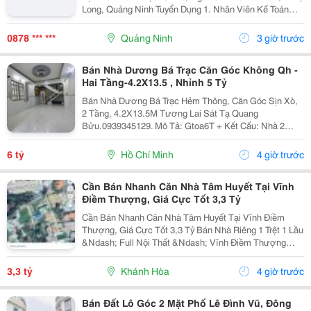
Long, Quảng Ninh Tuyển Dụng 1. Nhân Viên Kế Toán
Thuế : 05 Mô Tả Công Việc: &Bull; Thực Hiện Các Công
Việc Liên Quan Đến Kế Toán Thuế...
0878 *** ***
Quảng Ninh
3 giờ trước
Bán Nhà Dương Bá Trạc Căn Góc Không Qh -
Hai Tầng-4.2X13.5 , Nhỉnh 5 Tỷ
Bán Nhà Dương Bá Trạc Hẻm Thông, Căn Góc Sịn Xò,
2 Tầng, 4.2X13.5M Tương Lai Sát Tạ Quang
Bửu.0939345129. Mô Tả: Gtoa6T + Kết Cấu: Nhà 2
Tầng Btct Kiên Cố, 2 Phòng. + Vị Trí: Ngay Dương Bá
Trạc Thông Tạ Quang Bửu, Âu Dương Lân, Nguyễn Thị
6 tỷ
Hồ Chí Minh
4 giờ trước
Tần, Dạ...
Cần Bán Nhanh Căn Nhà Tâm Huyết Tại Vĩnh
Điềm Thượng, Giá Cực Tốt 3,3 Tỷ
Cần Bán Nhanh Căn Nhà Tâm Huyết Tại Vĩnh Điềm
Thượng, Giá Cực Tốt 3,3 Tỷ Bán Nhà Riêng 1 Trệt 1 Lầu
&Ndash; Full Nội Thất &Ndash; Vĩnh Điềm Thượng
&Ndash; Gần 23/10 Vị Trí: Thôn Vĩnh Điềm Thượng,
Cách Đường 23/10 Chỉ 50M Hẻm Thông Thoáng, Kết...
3,3 tỷ
Khánh Hòa
4 giờ trước
Bán Đất Lô Góc 2 Mặt Phố Lê Đình Vũ, Đông