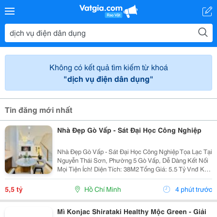
Không có kết quả tìm kiếm từ khoá
"dịch vụ điện dân dụng"
Tin đăng mới nhất
Nhà Đẹp Gò Vấp - Sát Đại Học Công Nghiệp
Nhà Đẹp Gò Vấp - Sát Đại Học Công Nghiệp Tọa Lạc Tại
Nguyễn Thái Sơn, Phường 5 Gò Vấp, Dễ Dàng Kết Nối
Mọi Tiện Ích! Diện Tích: 38M2 Tổng Giá: 5.5 Tỷ Vnđ Kết
Cấu: Nhà 1 Trệt 2 Lầu Kiên Cố, 3Pn, 3Wc, Ban Công,
Sân Thượng Thoáng Mát, Sẵn Sàng Dọn...
5,5 tỷ
Hồ Chí Minh
4 phút trước
Mì Konjac Shirataki Healthy Mộc Green - Giải