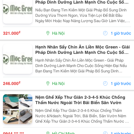
Pháp Dinh Dưỡng Lành Mạnh Cho Cuộc Sống
Hiện Đại
Nếu Bạn Đang Tìm Kiếm Một Giải Pháp Bổ Sung Dinh
Dưỡng Vừa Thơm Ngon, Vừa Tiện Lợi Để Bắt Đầu
Ngày Mới Hoặc Nạp Năng Lượng Sau Giờ Làm Việc,
Thì Mì Konjac Shirataki Healthy Mộc Green Chính Là
Lựa Chọn Hoàn Hảo. Vì Sao Nên Lựa Chọn Mì Konjac...
₫
321.000
Hà Nội
1 giờ trước
Hạnh Nhân Sấy Chín Ăn Liền Mộc Green - Giải
Pháp Dinh Dưỡng Lành Mạnh Cho Cuộc Sống
Hiện Đại
Hạnh Nhân Sấy Chín Ăn Liền Mộc Green - Giải Pháp
Dinh Dưỡng Lành Mạnh Cho Cuộc Sống Hiện Đại Nếu
Bạn Đang Tìm Kiếm Một Giải Pháp Bổ Sung Dinh
Dưỡng Vừa Thơm Ngon, Vừa Tiện Lợi Để Bắt Đầu
Ngày Mới Hoặc Nạp Năng Lượng Sau Giờ Làm Việc,
₫
246.000
Hà Nội
1 giờ trước
Thì Hạnh Nhân...
Nệm Ghế Xếp Thư Giãn 2-3-4-5 Khúc Chống
Thấm Nước Ngoài Trời Bãi Biển Sân Vườn
Nệm Ghế Xếp Thư Giãn 2-3-4-5 Khúc Chống Thấm
Nước &Ndash; Ngoài Trời, Bãi Biển, Sân Vườn Nệm
Ghế Xếp Thư Giãn 2-3-4-5 Khúc Chống Thấm Nước Có
Nhiều Mẫu, Kích Thước, Màu Sắc Và Chất Liệu Phù
Hợp Nhu Cầu Lựa Chọn. Sản Phẩm Hoàn Thiện Tỉ Mỉ,
0944 *** ***
Hồ Chí Minh
1 giờ trước