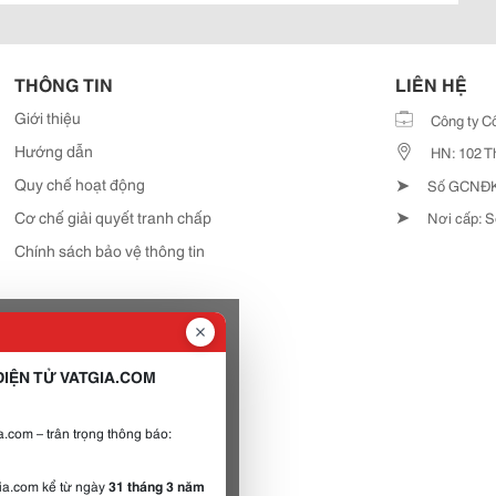
THÔNG TIN
LIÊN HỆ
Giới thiệu
Công ty C
Hướng dẫn
HN: 102 T
➤
Quy chế hoạt động
Số GCNĐKD
➤
Cơ chế giải quyết tranh chấp
Nơi cấp: S
Chính sách bảo vệ thông tin
IỆN TỬ VATGIA.COM
.com – trân trọng thông báo:
gia.com kể từ ngày
31 tháng 3 năm