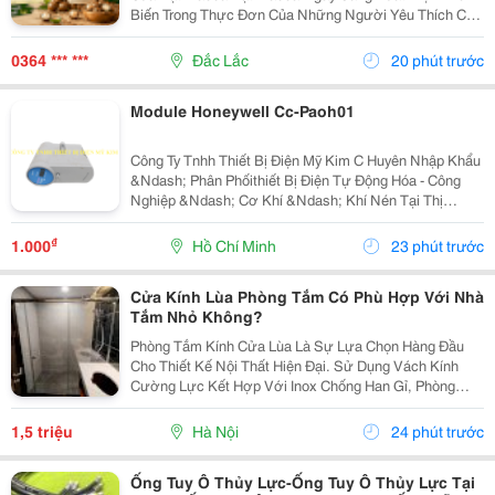
Biến Trong Thực Đơn Của Những Người Yêu Thích Các
Loại Hạt Dinh Dưỡng. Với Vị Béo Nhẹ, Thơm Bùi Và
Cách Sử Dụng Đơn Giản, Macca Có Thể Trở Thành
0364 *** ***
Đắc Lắc
20 phút trước
Món...
Module Honeywell Cc-Paoh01
Công Ty Tnhh Thiết Bị Điện Mỹ Kim C Huyên Nhập Khẩu
&Ndash; Phân Phốithiết Bị Điện Tự Động Hóa - Công
Nghiệp &Ndash; Cơ Khí &Ndash; Khí Nén Tại Thị
Trường Việt Nam. Những Thương Hiệu Mà Mỹ Kim
Thường Xuyên Phân Phối: Yaskawa &Ndash;
₫
1.000
Hồ Chí Minh
23 phút trước
Panasonic...
Cửa Kính Lùa Phòng Tắm Có Phù Hợp Với Nhà
Tắm Nhỏ Không?
Phòng Tắm Kính Cửa Lùa Là Sự Lựa Chọn Hàng Đầu
Cho Thiết Kế Nội Thất Hiện Đại. Sử Dụng Vách Kính
Cường Lực Kết Hợp Với Inox Chống Han Gỉ, Phòng
Tắm Này Không Chỉ Bền Vững Và Chịu Lực Tốt Mà Còn
Giúp Tối Ưu Hóa Ánh Sáng Tự Nhiên, Đồng Thời Đảm
1,5 triệu
Hà Nội
24 phút trước
Bảo...
Ống Tuy Ô Thủy Lực-Ống Tuy Ô Thủy Lực Tại