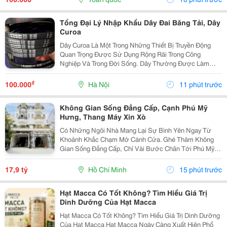
Tổng Đại Lý Nhập Khẩu Dây Đai Băng Tải, Dây
Curoa
Dây Curoa Là Một Trong Những Thiết Bị Truyền Động
Quan Trọng Được Sử Dụng Rộng Rãi Trong Công
Nghiệp Và Trong Đời Sống. Dây Thường Được Làm
Bằng Cao Su Tổng Hợp Có Nguồn Gốc Từ Dầu Mỏ, Bên
Trong Có Hoặc Không Có Lõi Thép. Dây Curoa Truyền
₫
100.000
Hà Nội
11 phút trước
Động...
Không Gian Sống Đẳng Cấp, Cạnh Phú Mỹ
Hưng, Thang Máy Xin Xò
Có Những Ngôi Nhà Mang Lại Sự Bình Yên Ngay Từ
Khoảnh Khắc Chạm Mở Cánh Cửa. Ghé Thăm Không
Gian Sống Đẳng Cấp, Chỉ Vài Bước Chân Tới Phú Mỹ
Hưng: - Vị Trí: Kdc Tân Mỹ, Đường Rộng 20M Thông
Thoáng - Diện Tích: 5 &Times; 18M &Bull; 1 Trệt 3 Lầu...
17,9 tỷ
Hồ Chí Minh
15 phút trước
Hạt Macca Có Tốt Không? Tìm Hiểu Giá Trị
Dinh Dưỡng Của Hạt Macca
Hạt Macca Có Tốt Không? Tìm Hiểu Giá Trị Dinh Dưỡng
Của Hạt Macca Hạt Macca Ngày Càng Xuất Hiện Phổ