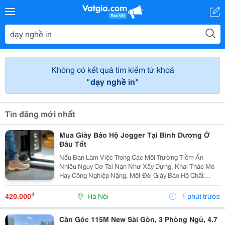
Không có kết quả tìm kiếm từ khoá
"dạy nghề in"
Tin đăng mới nhất
Mua Giày Bảo Hộ Jogger Tại Bình Dương Ở
Đâu Tốt
Nếu Bạn Làm Việc Trong Các Môi Trường Tiềm Ẩn
Nhiều Nguy Cơ Tai Nạn Như Xây Dựng, Khai Thác Mỏ
Hay Công Nghiệp Nặng, Một Đôi Giày Bảo Hộ Chất
Lượng Là Trang Bị Không Thể Thiếu Để Bảo Vệ Đôi
Chân. Safety Jogger Là Thương Hiệu Giày Bảo Hộ Nổi
₫
420.000
Hà Nội
1 phút trước
Tiếng Với...
Căn Góc 115M New Sài Gòn, 3 Phòng Ngủ, 4.7