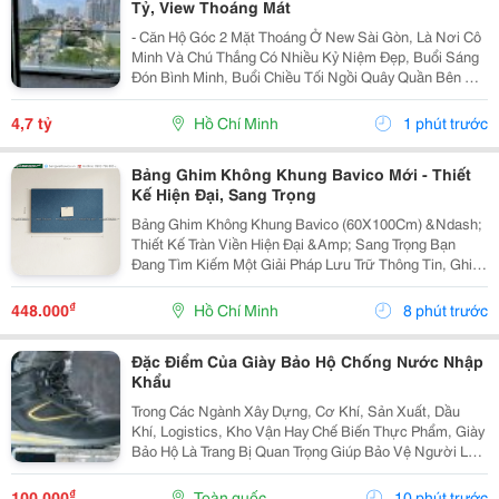
Tỷ, View Thoáng Mát
- Căn Hộ Góc 2 Mặt Thoáng Ở New Sài Gòn, Là Nơi Cô
Minh Và Chú Thắng Có Nhiều Kỷ Niệm Đẹp, Buổi Sáng
Đón Bình Minh, Buổi Chiều Tối Ngồi Quây Quần Bên Gia
Đình. Nay Chuẩn Bị Sang Ở Căn Biệt Thự Nên Đành
Gửi Gắm Căn Hộ Này Lại Với Giá 4.7 Tỷ - Căn Hộ...
4,7 tỷ
Hồ Chí Minh
1 phút trước
Bảng Ghim Không Khung Bavico Mới - Thiết
Kế Hiện Đại, Sang Trọng
Bảng Ghim Không Khung Bavico (60X100Cm) &Ndash;
Thiết Kế Tràn Viền Hiện Đại &Amp; Sang Trọng Bạn
Đang Tìm Kiếm Một Giải Pháp Lưu Trữ Thông Tin, Ghi
Chú Công Việc Vừa Tiện Lợi Vừa Nâng Tầm Thẩm Mỹ
Cho Không Gian Sống Và Làm Việc? Bảng Ghim
₫
448.000
Hồ Chí Minh
8 phút trước
Không...
Đặc Điểm Của Giày Bảo Hộ Chống Nước Nhập
Khẩu
Trong Các Ngành Xây Dựng, Cơ Khí, Sản Xuất, Dầu
Khí, Logistics, Kho Vận Hay Chế Biến Thực Phẩm, Giày
Bảo Hộ Là Trang Bị Quan Trọng Giúp Bảo Vệ Người Lao
Động Trước Những Nguy Cơ Tiềm Ẩn Trong Môi Trường
Làm Việc. Đối Với Những Công Việc Thường Xuyên...
₫
100.000
Toàn quốc
10 phút trước