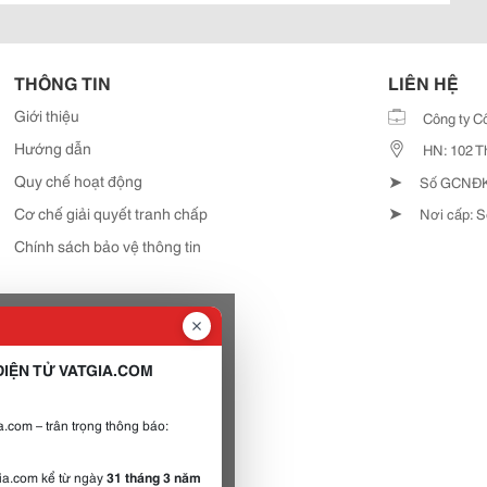
THÔNG TIN
LIÊN HỆ
Giới thiệu
Công ty C
Hướng dẫn
HN: 102 T
➤
Quy chế hoạt động
Số GCNĐKD
➤
Cơ chế giải quyết tranh chấp
Nơi cấp: S
Chính sách bảo vệ thông tin
IỆN TỬ VATGIA.COM
.com – trân trọng thông báo:
gia.com kể từ ngày
31 tháng 3 năm