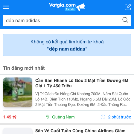
Không có kết quả tìm kiếm từ khoá
"dép nam adidas"
Tin đăng mới nhất
Cần Bán Nhanh Lô Góc 2 Mặt Tiền Đường 6M
Giá 1 Tỷ 450 Triệu
Vị Trí Cách Đà Nẵng Chỉ Khoảng 700M, Nằm Sát Quốc
Lộ 14B. Diện Tích 110M2, Ngang 5,5M Dài 20M, Lô Góc
2 Mặt Tiền Thoáng Đẹp. Đường 6M, 2 Đầu Thông Ra
Quốc Lộ 14B Và Đt609, Di Chuyển Thuận Tiện. Khu Dân
Cư Đông Đúc, Nhà Cửa Hiện Hữu, Tiện Ích...
1,45 tỷ
Quảng Nam
2 phút trước
Săn Vé Cuối Tuần Cùng China Airlines Giảm