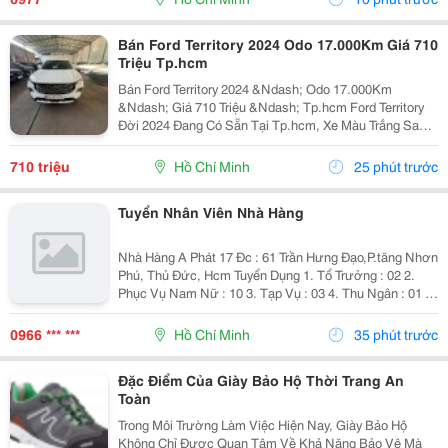
Bán Ford Territory 2024 Odo 17.000Km Giá 710
Triệu Tp.hcm
Bán Ford Territory 2024 &Ndash; Odo 17.000Km
&Ndash; Giá 710 Triệu &Ndash; Tp.hcm Ford Territory
Đời 2024 Đang Có Sẵn Tại Tp.hcm, Xe Màu Trắng Sang
Trọng, Ngoại Hình Hiện Đại, Phù Hợp Nhu Cầu Sử Dụng
Gia Đình, Đi Làm Hoặc Kinh Doanh Dịch Vụ. &Diams;...
710 triệu
Hồ Chí Minh
25 phút trước
Tuyển Nhân Viên Nhà Hàng
Nhà Hàng A Phát 17 Đc : 61 Trần Hưng Đạo,P.tăng Nhơn
Phú, Thủ Đức, Hcm Tuyển Dụng 1. Tổ Trưởng : 02 2.
Phục Vụ Nam Nữ : 10 3. Tạp Vụ : 03 4. Thu Ngân : 01 5.
Tiếp Thực : 02 6. Tả Hổ : 02 Mức Lương + Phụ Cấp :
Thoả Thuận Khi Phỏng...
0966 *** ***
Hồ Chí Minh
35 phút trước
Đặc Điểm Của Giày Bảo Hộ Thời Trang An
Toàn
Trong Môi Trường Làm Việc Hiện Nay, Giày Bảo Hộ
Không Chỉ Được Quan Tâm Về Khả Năng Bảo Vệ Mà