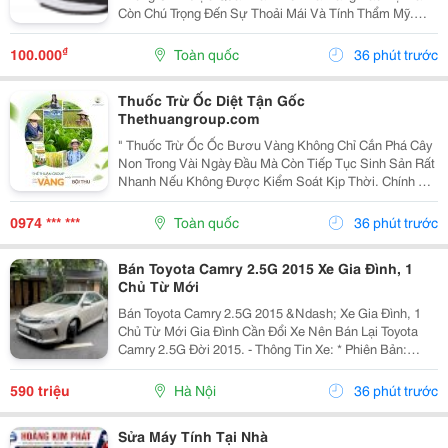
Còn Chú Trọng Đến Sự Thoải Mái Và Tính Thẩm Mỹ.
Chính Vì Vậy, Giày Bảo Hộ Thời Trang An Toàn Đang Trở
Thành Lựa Chọn Được Nhiều Người Lao Động, Kỹ Sư
₫
100.000
Toàn quốc
36 phút trước
Và...
Thuốc Trừ Ốc Diệt Tận Gốc
Thethuangroup.com
" Thuốc Trừ Ốc Ốc Bươu Vàng Không Chỉ Cắn Phá Cây
Non Trong Vài Ngày Đầu Mà Còn Tiếp Tục Sinh Sản Rất
Nhanh Nếu Không Được Kiểm Soát Kịp Thời. Chính Vì
Vậy, Khi Tìm Kiếm Giải Pháp Phòng Trừ, Nhiều Bà Con
Thường Đặt Ra Một Mong Muốn Rất Rõ Ràng: Xử Lý...
0974 *** ***
Toàn quốc
36 phút trước
Bán Toyota Camry 2.5G 2015 Xe Gia Đình, 1
Chủ Từ Mới
Bán Toyota Camry 2.5G 2015 &Ndash; Xe Gia Đình, 1
Chủ Từ Mới Gia Đình Cần Đổi Xe Nên Bán Lại Toyota
Camry 2.5G Đời 2015. - Thông Tin Xe: * Phiên Bản:
Toyota Camry 2.5G * Năm Sản Xuất: 2015 * Odo: 11 Vạn
Km * Xe 1 Chủ Từ Đầu * Xuất Hóa Đơn Công...
590 triệu
Hà Nội
36 phút trước
Sửa Máy Tính Tại Nhà