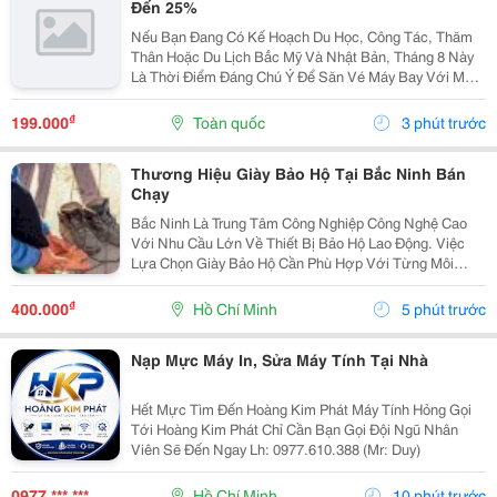
Đến 25%
Nếu Bạn Đang Có Kế Hoạch Du Học, Công Tác, Thăm
Thân Hoặc Du Lịch Bắc Mỹ Và Nhật Bản, Tháng 8 Này
Là Thời Điểm Đáng Chú Ý Để Săn Vé Máy Bay Với Mức
Giá Ưu Đãi. China Airlines Triển Khai Chương Trình Ưu
Đãi Cuối Tuần Giảm Đến 25% Cho Một Số Hành Trình...
₫
199.000
Toàn quốc
3 phút trước
Thương Hiệu Giày Bảo Hộ Tại Bắc Ninh Bán
Chạy
Bắc Ninh Là Trung Tâm Công Nghiệp Công Nghệ Cao
Với Nhu Cầu Lớn Về Thiết Bị Bảo Hộ Lao Động. Việc
Lựa Chọn Giày Bảo Hộ Cần Phù Hợp Với Từng Môi
Trường Làm Việc, Từ Cơ Khí, Sản Xuất Đến Phòng
Sạch, Điện Tử. Bài Viết Cung Cấp Những Thông Tin
₫
400.000
Hồ Chí Minh
5 phút trước
Thực Tế Về...
Nạp Mực Máy In, Sửa Máy Tính Tại Nhà
Hết Mực Tìm Đến Hoàng Kim Phát Máy Tính Hỏng Gọi
Tới Hoàng Kim Phát Chỉ Cần Bạn Gọi Đội Ngũ Nhân
Viên Sẽ Đến Ngay Lh: 0977.610.388 (Mr: Duy)
0977 *** ***
Hồ Chí Minh
10 phút trước