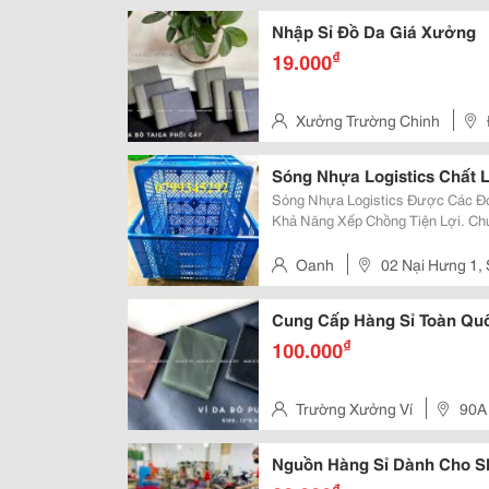
Nhập Sỉ Đồ Da Giá Xưởng
₫
19.000
Xưởng Trường Chinh
12, Quận Gò Vấp, Tp.hcm
Sóng Nhựa Logistics Chất 
Sóng Nhựa Logistics Được Các Đơ
Khả Năng Xếp Chồng Tiện Lợi. Ch
Hưng 1, Sơn Trà, Đà Nẵng . Sản P
Hợp Dùng Trong Kho Vận, Bến Bãi,
Oanh
02 Nại Hưng 1,
Cung Cấp Hàng Sỉ Toàn Qu
₫
100.000
Trường Xưởng Ví
90A
Hcm
Nguồn Hàng Sỉ Dành Cho S
₫