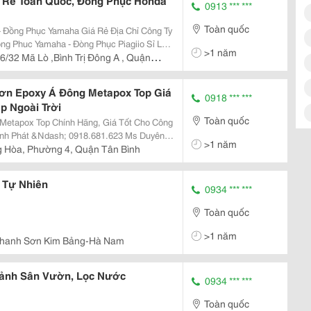
á Rẻ Toàn Quốc, Đồng Phục Honda
0913 *** ***
Toàn quốc
ục Yamaha Giá Rẻ Địa Chỉ Công Ty
Phuc Yamaha - Đòng Phục Piagiio Sỉ Lẻ
>1 năm
6/32 Mã Lò ,Bình Trị Đông A , Quận
Sơn Epoxy Á Đông Metapox Top Giá
0918 *** ***
p Ngoài Trời
Toàn quốc
Metapox Top Chính Hãng, Giá Tốt Cho Công
>1 năm
n Cung Cấp Hãng Sơn Á Đông Đầy Đủ Các
 Hòa, Phường 4, Quận Tân Bình
e...
 Tự Nhiên
0934 *** ***
Toàn quốc
>1 năm
Thanh Sơn Kim Bảng-Hà Nam
 Cảnh Sân Vườn, Lọc Nước
0934 *** ***
Toàn quốc