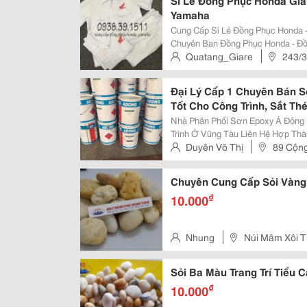
Sỉ Lẻ Đồng Phục Honda Gi
Yamaha
Cung Cấp Sỉ Lẻ Đồng Phục Honda - Đồng Ph
Chuyên Ban Đồng Phục Honda - Đồng 
Toàn Quốc Giá Tốt Tại Hcm Cung Cấp Hàng Sẵn Kho Cho Các Head Honda,
Quatang_Giare
243/3
Cửa Hàng Xe Máy Nhỏ Lẻ Toàn
Bình Tân , Hcm
Đại Lý Cấp 1 Chuyên Bán 
Tốt Cho Công Trình, Sắt Thé
Nhà Phân Phối Sơn Epoxy Á Đông 
Trình Ở Vũng Tàu Liên Hệ Hợp Thành Phát &Ndash; 0918.681.623 Ms Duyên
Hợp Thành Phát Là Địa Chỉ Chuyê
Duyên Võ Thị
89 Cộng
Dòng Sơn: Metapox Top, Metathan
Chuyên Cung Cấp Sỏi Vàng
₫
10.000
Nhung
Núi Mâm Xôi 
Sỏi Ba Màu Trang Trí Tiểu
₫
10.000