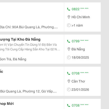
0822 *** ***
Hồ Chí Minh
>1 năm
Địa Chỉ: 90A Bùi Quang Là, Phường
Lượng Tại Kho Đà Nẵng
0799 *** ***
n Vị Vận Chuyển Tin Dùng Vì Độ Bền Và
Đà Nẵng
úng Tôi Cung Cấp Hàng Sẵn Kho Tại 02 Nại
hẩm Đa Dạng Kích Thước, Chịu Tải Tốt, Phù
18/09/2025
...
 Sơn Trà, Đà Nẵng
ốc
0708 *** ***
Cần Thơ
23/01/2026
 Bùi Quang Là, Phường 12, Gò Vấp
hop Mới
0708 *** ***