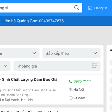
Đăng tin
Liên hệ Quảng Cáo: 02439747875
B
Khoảng giá
ơ Sinh Chất Lượng Đảm Bảo Giá
0975 *** ***
Hà Nội
Kinh Doanh Bán Onl)
>1 năm
ọc
 Lê Đại Hành, Hbt, Hn
582095