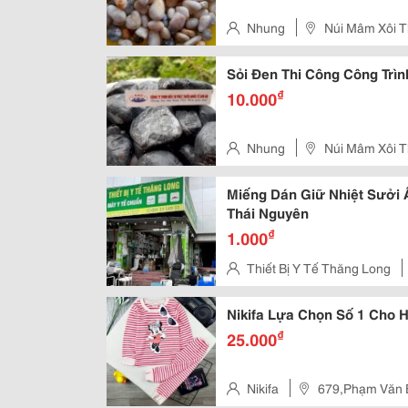
Nhung
Núi Mâm Xôi 
Sỏi Đen Thi Công Công Trìn
₫
10.000
Nhung
Núi Mâm Xôi 
Miếng Dán Giữ Nhiệt Sưởi 
Thái Nguyên
₫
1.000
Thiết Bị Y Tế Thăng Long
Lương Ngọc Quyến. Tp. Thái N
Nikifa Lựa Chọn Số 1 Cho 
₫
25.000
Nikifa
679,Phạm Văn 