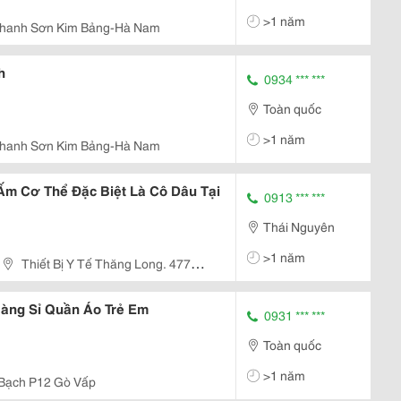
>1 năm
Thanh Sơn Kim Bảng-Hà Nam
h
0934 *** ***
Toàn quốc
>1 năm
Thanh Sơn Kim Bảng-Hà Nam
Ấm Cơ Thể Đặc Biệt Là Cô Dâu Tại
0913 *** ***
Thái Nguyên
>1 năm
Thiết Bị Y Tế Thăng Long. 477
guyên
Hàng Sỉ Quần Áo Trẻ Em
0931 *** ***
Toàn quốc
>1 năm
Bạch P12 Gò Vấp