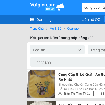
Danh mục
Liên hệ QC
Trang Chủ
Mẹ & Bé
Quần áo
Kết quả tìm kiếm
"cung cấp hàng sỉ"
Cung Cấp Sỉ Lẻ Quần Áo S
Rẻ Nhất
Shoponline Chuyên Cung Cấp Hàng Sơ Sinh Chất Lượng Đảm Bảo Giá Rẻ .(
Hỗ Trợ Giá Sỉ Cho Các Bạn Muốn 
Http://Www.vatgia.com/Shoponline Địa Chỉ: 51 Lê Đại Hành, Hbt, Hn 24 H
Trần Thị Thu Thảo
51
Lạc, P.14, Q.5 Điện Thoại: 0975