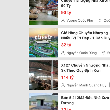
Chuyển Nhượng Nhà Xưởng
90 Tỷ
90 tỷ
Vương Quốc Phú
Quố
Giỏ Hàng Chuyển Nhượng - 
Nhiều Vị Trí Đẹp - 1 Căn Du
32 tỷ
Nguyễn Quốc Dũng
Đ
X127 Chuyển Nhượng Nhà 
Sx Theo Quy Định Kcn
114 tỷ
Nguyễn Mạnh Quang Huy
Hòa
Bán 5.412M2 Đất, Nhà Xưởn
Dương
32 tỷ