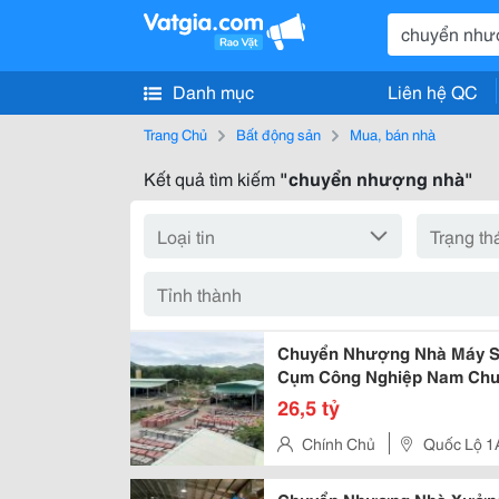
Danh mục
Liên hệ QC
Trang Chủ
Bất động sản
Mua, bán nhà
Kết quả tìm kiếm
"chuyển nhượng nhà"
Chuyển Nhượng Nhà Máy S
Cụm Công Nghiệp Nam Chu 
26,5 tỷ
Chính Chủ
Quốc Lộ 1