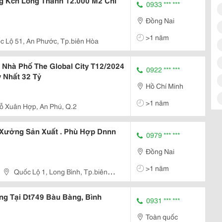
 Kcn Long Thành 12.000 M2 Chỉ
0933 *** ***
Đồng Nai
>1 năm
c Lộ 51, An Phước, Tp.biên Hòa
Nhà Phố The Global City T12/2024
0922 *** ***
y Nhất 32 Tỷ
Hồ Chí Minh
>1 năm
ỗ Xuân Hợp, An Phú, Q.2
Xưởng Sản Xuất . Phù Hợp Dnnn
0979 *** ***
Đồng Nai
>1 năm
Quốc Lộ 1, Long Bình, Tp.biên
g Tại Dt749 Bàu Bàng, Bình
0931 *** ***
Toàn quốc