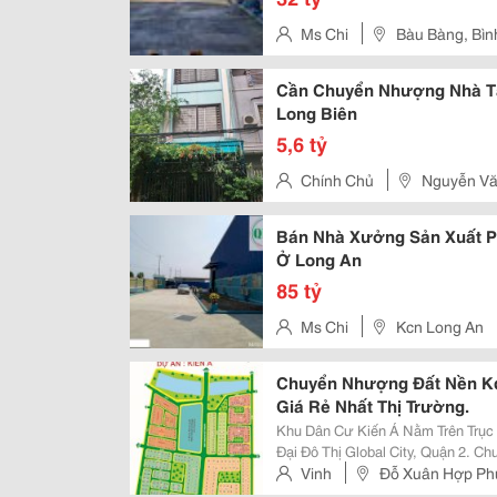
Ms Chi
Cần Chuyển Nhượng Nhà Tâ
Long Biên
5,6 tỷ
Chính Chủ
Nguyễn Vă
Bán Nhà Xưởng Sản Xuất P
Ở Long An
85 tỷ
Ms Chi
Kcn Long An
Chuyển Nhượng Đất Nền Kdc
Giá Rẻ Nhất Thị Trường.
Khu Dân Cư Kiến Á Nằm Trên Trục
Đại Đô Thị Global City, Quận 2. 
Nhất, Vị Trí Đẹp Nhất Và Giá Bán Tốt Nhất Thị Tr
Vinh
Đỗ Xuân Hợp Ph
Bán. - Lô 135M&Sup2; View Công..