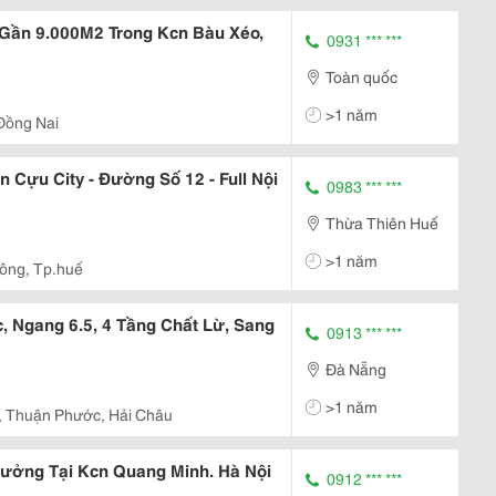
Gần 9.000M2 Trong Kcn Bàu Xéo,
0931 *** ***
Toàn quốc
>1 năm
Đồng Nai
Cựu City - Đường Số 12 - Full Nội
0983 *** ***
Thừa Thiên Huế
>1 năm
Đông, Tp.huế
, Ngang 6.5, 4 Tầng Chất Lừ, Sang
0913 *** ***
Đà Nẵng
>1 năm
 Thuận Phước, Hải Châu
ởng Tại Kcn Quang Minh. Hà Nội
0912 *** ***