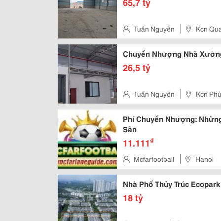
65,7 tỷ
Tuấn Nguyễn
Kcn Qua
Chuyển Nhượng Nhà Xưởng 
26,5 tỷ
Tuấn Nguyễn
Kcn Phú
Phí Chuyển Nhượng: Những 
Sản
₫
11.111
Mcfarfootball
Hanoi
Nhà Phố Thủy Trúc Ecopar
18 tỷ