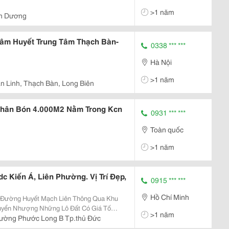
>1 năm
Bàu Bàng, Bình Dương
m Huyết Trung Tâm Thạch Bàn-
0338 *** ***
Hà Nội
>1 năm
n Linh, Thạch Bàn, Long Biên
hân Bón 4.000M2 Nằm Trong Kcn
0931 *** ***
Toàn quốc
>1 năm
 Kiến Á, Liên Phường. Vị Trí Đẹp,
0915 *** ***
Hồ Chí Minh
 Đường Huyết Mạch Liên Thông Qua Khu
Chuyển Nhượng Những Lô Đất Có Giá Tố
>1 năm
ường. * Thông Tin Lô Đất Cần
ường Phước Long B Tp.thủ Đức
.