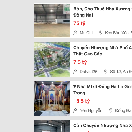
Bán, Cho Thuê Nhà Xưởng 
Đồng Nai
75 tỷ
Ms Chi
Kcn Bàu Xéo, 
Chuyển Nhượng Nhà Phố An 
Thất Cao Cấp
7,3 tỷ
Datviet26
Số 12, An 
♥ Nhà Mtkd Đống Đa Lô Góc
Trọng
18,5 tỷ
Yên Nguyễn
Đống Đa,
Cần Chuyển Nhượng Nhà Xư