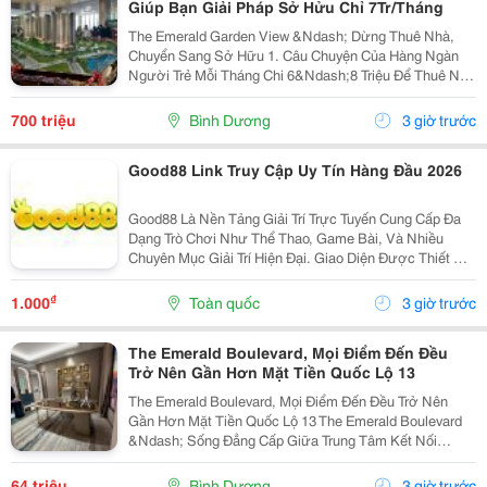
Giúp Bạn Giải Pháp Sở Hửu Chỉ 7Tr/Tháng
The Emerald Garden View &Ndash; Dừng Thuê Nhà,
Chuyển Sang Sở Hữu 1. Câu Chuyện Của Hàng Ngàn
Người Trẻ Mỗi Tháng Chi 6&Ndash;8 Triệu Để Thuê Nhà
Nhưng Tài Sản Vẫn Là Con Số 0. Emerald Garden View
Mang Đến Giải Pháp Giúp Bạn Chuyển Tiền Thuê Nhà...
700 triệu
Bình Dương
3 giờ trước
Good88 Link Truy Cập Uy Tín Hàng Đầu 2026
Good88 Là Nền Tảng Giải Trí Trực Tuyến Cung Cấp Đa
Dạng Trò Chơi Như Thể Thao, Game Bài, Và Nhiều
Chuyên Mục Giải Trí Hiện Đại. Giao Diện Được Thiết Kế
Trực Quan, Thân Thiện Với Người Dùng Trên Cả Điện
Thoại Và Máy Tính. Hệ Thống Bảo Mật Hiện Đại...
₫
1.000
Toàn quốc
3 giờ trước
The Emerald Boulevard, Mọi Điểm Đến Đều
Trở Nên Gần Hơn Mặt Tiền Quốc Lộ 13
The Emerald Boulevard, Mọi Điểm Đến Đều Trở Nên
Gần Hơn Mặt Tiền Quốc Lộ 13 The Emerald Boulevard
&Ndash; Sống Đẳng Cấp Giữa Trung Tâm Kết Nối
Tp.hcm Bạn Đang Tìm Một Căn Hộ Vừa Để Ở, Vừa Có
Tiềm Năng Đầu Tư Mạnh? The Emerald Boulevard
64 triệu
Bình Dương
3 giờ trước