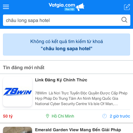
Không có kết quả tìm kiếm từ khoá
"châu long sapa hotel"
Tin đăng mới nhất
Link Đăng Ký Chính Thức
78Wim ⁠ Là Nơi Trực Tuyến Độc Quyền Được Cấp Phép
Hợp Pháp Do Trung Tâm An Ninh Mạng Quốc Gia
National Cyber Security Centre Và Isle Of Man,
Cagayan,Và Pagcor Cấp Phép. Những Giấy Phép Khẳng
Định Sân Chơi Này An Toàn Và Minh Bạch Thu Hút Hơn
50 tỷ
Hồ Chí Minh
2 giờ trước
10 Triệu...
Emerald Garden View Mang Đến Giải Pháp