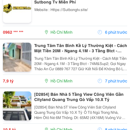
Sutbong Tv Miễn Phí
Website : Https://Sutbongtv.site/
0962 *** ***
Hồ Chí Minh
6 phút trước
Trung Tâm Tân Bình Kề Lý Thường Kiệt - Cách
Mặt Tiền 20M - Ngang 4.1M - 3 Tầng Btct -
74M²
Trung Tâm Tân Bình Kề Lý Thường Kiệt - Cách Mặt Tiền
20M - Ngang 4.1M - 3 Tầng Btct - 74M&Sup2; Gọi Ngay
Thảo An Cư 0889 767 727 Giữ Kết Nối Để Không Bỏ Lỡ
Cơ Hội Sở Hữu Tài Sản Giá Tốt Nhất Khu Vực. Bạn
Mua Nhà Để Tích Sản Lâu Dài?...
7,9 tỷ
Hồ Chí Minh
7 phút trước
[D2854] Bán Nhà 5 Tầng View Công Viên Gần
Cityland Quang Trung Gò Vấp 10.X Tỷ
[D2854] Bán Nhà 5T View Công Viên Sát Cityland
Quang Trung Gò Vấp 10.X Tỷ ️ Ô Tô Ngủ Trong Nhà,
Hẻm Ôtô Né 6M Thông. Dt: 65M2 (4X16M) Vuông Vức,
Shr Odt. ️ Trệt, Lửng, 2L, St, 4 P.ngủ 5Tolet, Ở Ngay. V.trí
Đẹp, Cách Quang Trung 50M. ⏩ Gọi Điện...
10,5 tỷ
Hồ Chí Minh
8 phút trước