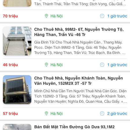
Tân, Thành Thái, Trần Thái Tông; Dịch Vọng, Cầu Giấy.
+ Liên Hệ Trực Tiếp Chủ Nhà: 0988289962 + Vỉa Hè
Lớn, Mặt Tiền Rộng,Thoáng. + Vị Trí Gần...
70 triệu
Hà Nội
1 giờ trước
Cho Thuê Nhà, 99M2- 6T, Nguyễn Trường Tộ,
Hàng Than, Trấn Vũ -46 Tr
Gia Đình Tôi Cho Thuê Nhà Nguyên Căn , Thang Máy,
Pccc. Diện Tích 99M2- 6 Tầng, Giá: 46 Triệu; Nguyễn
Trường Tộ, Hàng Than, Trấn Vũ; Trúc Bạch, Ba Đình. +
Liên Hệ Trực Tiếp Chủ Nhà: 0942854881 + Vỉa Hè Lớn,
Mặt Tiền Rộng,Thoáng. + Vị Trí Gần Ngay...
46 triệu
Hà Nội
1 giờ trước
Cho Thuê Nhà, Nguyễn Khánh Toàn, Nguyễn
Văn Huyên, 152M2X 3T -57 Tr
Mình Chủ Nhà Cần Tìm Người Thuê Nhà Căn Góc. Diện
Tích 152M2- 3 Tầng, Giá: 57 Triệu; Nguyễn Khánh Toàn,
Nguyễn Văn Huyên; Nghĩa Đô, Quan Hoa, Cầu Giấy. +
Liên Hệ Trực Tiếp Chủ Nhà: 0946507497 + Vỉa Hè Lớn,
Mặt Tiền Rộng,Thoáng. + Vị Trí Gần Ngay Ngã...
57 triệu
Hà Nội
2 giờ trước
Bán Đất Mặt Tiền Đường Gò Dưa 93,1M2