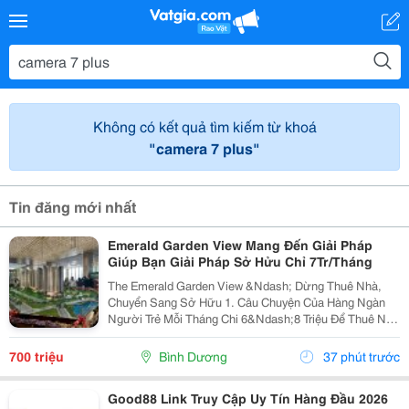
Không có kết quả tìm kiếm từ khoá
"camera 7 plus"
Tin đăng mới nhất
Emerald Garden View Mang Đến Giải Pháp
Giúp Bạn Giải Pháp Sở Hửu Chỉ 7Tr/Tháng
The Emerald Garden View &Ndash; Dừng Thuê Nhà,
Chuyển Sang Sở Hữu 1. Câu Chuyện Của Hàng Ngàn
Người Trẻ Mỗi Tháng Chi 6&Ndash;8 Triệu Để Thuê Nhà
Nhưng Tài Sản Vẫn Là Con Số 0. Emerald Garden View
Mang Đến Giải Pháp Giúp Bạn Chuyển Tiền Thuê Nhà...
700 triệu
Bình Dương
37 phút trước
Good88 Link Truy Cập Uy Tín Hàng Đầu 2026