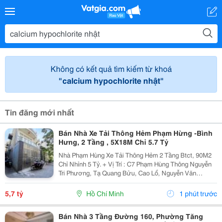
Không có kết quả tìm kiếm từ khoá
"calcium hypochlorite nhật"
Tin đăng mới nhất
Bán Nhà Xe Tải Thông Hẻm Phạm Hừng -Bình
Hưng, 2 Tầng , 5X18M Chỉ 5.7 Tỷ
Nhà Phạm Hùng Xe Tải Thông Hẻm 2 Tầng Btct, 90M2
Chỉ Nhỉnh 5 Tỷ. + Vị Trí : C7 Phạm Hùng Thông Nguyễn
Tri Phương, Tạ Quang Bửu, Cao Lổ, Nguyễn Văn
Linh.... + Tiện Ích: Hẻm To Di Chuyển Thuận Tiện Gần
Chợ, Trường Học Các Cấp , Di Chuyển Nhanh Qua...
5,7 tỷ
Hồ Chí Minh
1 phút trước
Bán Nhà 3 Tầng Đường 160, Phường Tăng