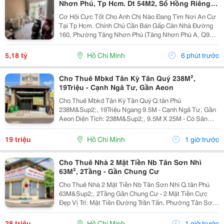
Nhơn Phú, Tp Hcm. Dt 54M2, Sổ Hồng Riêng.
Giá 5,18 Tỷ
Cơ Hội Cực Tốt Cho Anh Chị Nào Đang Tìm Nơi An Cư
Tại Tp Hcm. Chính Chủ Cần Bán Gấp Căn Nhà Đường
160, Phường Tăng Nhơn Phú (Tăng Nhơn Phú A, Q9
Cũ). Vị Trí Nhà Nằm Trong Khu Dân Cư Ổn Định, Giao
Thông Thuận Tiện Chỉ Vài Bước Là Ra Lã Xuân Oai,
5,18 tỷ
Hồ Chí Minh
6 phút trước
Lê...
Cho Thuê Mbkd Tân Kỳ Tân Quý 238M²,
19Triệu - Cạnh Ngã Tư, Gần Aeon
Cho Thuê Mbkd Tân Kỳ Tân Quý Q.tân Phú
238M&Sup2;, 19Triệu Ngang 9.5M - Cạnh Ngã Tư, Gần
Aeon Diện Tích: 238M&Sup2;, 9.5M X 25M - Có Sân
Cực Rộng Kết Cấu: 1Trệt Trống Suốt, Có 2 Pn Thích
Hợp: Quán Ăn,Cafe, Spa-Nails, Shop Điện Thoại, Phụ
19 triệu
Hồ Chí Minh
1 giờ trước
Kiện,...
Cho Thuê Nhà 2 Mặt Tiền Nb Tân Sơn Nhì
63M², 2Tầng - Gần Chung Cư
Cho Thuê Nhà 2 Mặt Tiền Nb Tân Sơn Nhì Q.tân Phú
63M&Sup2;, 2Tầng Gần Chung Cư - 2 Mặt Tiền Cực
Đẹp Vị Trí: Mặt Tiền Đường Trần Tấn, Phường Tân Sơn
Nhì, Quận Tân Phú, Tp.hcm Diện Tích: 63M&Sup2;, 9M
X 7M Kết Cấu: Trệt, 1 Lầu &Ndash; Gồm 1...
28 triệu
Hồ Chí Minh
1 giờ trước