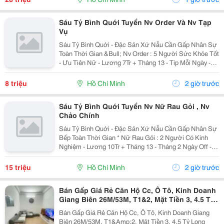
Sáu Tỷ Bình Quới Tuyển Nv Order Và Nv Tạp
Vụ
Sáu Tỷ Bình Quới - Đặc Sản Xứ Nẫu Cần Gấp Nhân Sự
Toàn Thời Gian &Bull; Nv Order : 5 Người Sức Khỏe Tốt
- Ưu Tiên Nữ - Lương 7Tr + Tháng 13 - Tip Mỗi Ngày -
Có Ca Suốt Hoặc Ca Gãy - Tháng 2 Ngày Off - Lễ X 2 -
Được Nghỉ Tết Nđ ...
8 triệu
Hồ Chí Minh
2 giờ trước
Sáu Tỷ Bình Quới Tuyển Nv Nữ Rau Gỏi , Nv
Chảo Chính
Sáu Tỷ Bình Quới - Đặc Sản Xứ Nẫu Cần Gấp Nhân Sự
Bếp Toàn Thời Gian * Nữ Rau Gỏi : 2 Người Có Kinh
Nghiệm - Lương 10Tr + Tháng 13 - Tháng 2 Ngày Off -
Lễ X 2 - Được Nghỉ Tết Nđ * Chảo Chính : 2 Người Có
Kinh Nghiệm + Sức Khỏe Tốt...
15 triệu
Hồ Chí Minh
2 giờ trước
Bán Gấp Giá Rẻ Căn Hộ Cc, Ô Tô, Kinh Doanh
Giang Biên 26M/53M, T1&2, Mặt Tiền 3, 4.5 Tỷ
Long Biên.
Bán Gấp Giá Rẻ Căn Hộ Cc, Ô Tô, Kinh Doanh Giang
Biên 26M/53M, T1&Amp;2, Mặt Tiền 3, 4.5 Tỷ Long