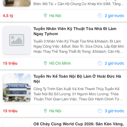
Biên. Mô Tả: + Căn Hộ Chung Cư Khép Kín 53M, Tầng 1
Và 2 Đế Căn Hộ Chung Cư, Đất Sổ Đỏ Lâu Dài. + Kinh
Doanh Bất Chấp Các Loại Hình, Quỹ Đất Rộng...
4,5 tỷ
Hà Nội
2 giờ trước
Tuyển Nhân Viên Kỹ Thuật Tòa Nhà Đi Làm
Ngay Tphcm
Tuyển 3 Nhân Viên Kỹ Thuật Tòa Nhà &Ndash; Đi Làm
Ngay Công Việc: &Bull; Bảo Trì, Sửa Chữa, Lắp Đặt Mới
Hoặc Thay Thế Trang Thiết Bị Trong: &Ndash; Căn Hộ
Dịch Vụ &Ndash; Nhà Trọ, Chung Cư Mini &Bull; Kiểm
Tra Và Xử Lý Sự Cố Phát Sinh...
15 triệu
Hồ Chí Minh
2 giờ trước
Tuyển Nv Kế Toán Nội Bộ Làm Ở Hoài Đức Hà
Nội
Công Ty Tnhh Sản Xuất Và Xnk Thanh Thủy Tuyển Kế
Toán Nội Bộ Số Lượng: 01 Người Mức Lương: Thỏa
Thuận Thời Gian Làm Việc: Theo Giờ Hành Chính Từ
Thứ 2 Đến Thứ 7. Nội Dung Công Việc: - Làm Hợp Đồng
Mua Bán, Tính Lương Nhân Viên, Hợp...
15 triệu
Hà Nội
3 giờ trước
O8 Cháy Cùng World Cup 2026: Săn Kèo Vàng,