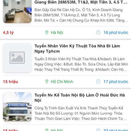
Giang Biên 26M/53M, T1&2, Mặt Tiền 3, 4.5 Tỷ
Long Biên.
Bán Gấp Giá Rẻ Căn Hộ Cc, Ô Tô, Kinh Doanh Giang
Biên 26M/53M, T1&Amp;2, Mặt Tiền 3, 4.5 Tỷ Long
Biên. Mô Tả: + Căn Hộ Chung Cư Khép Kín 53M, Tầng 1
Và 2 Đế Căn Hộ Chung Cư, Đất Sổ Đỏ Lâu Dài. + Kinh
Doanh Bất Chấp Các Loại Hình, Quỹ Đất Rộng...
4,5 tỷ
Hà Nội
16 phút trước
Tuyển Nhân Viên Kỹ Thuật Tòa Nhà Đi Làm
Ngay Tphcm
Tuyển 3 Nhân Viên Kỹ Thuật Tòa Nhà &Ndash; Đi Làm
Ngay Công Việc: &Bull; Bảo Trì, Sửa Chữa, Lắp Đặt Mới
Hoặc Thay Thế Trang Thiết Bị Trong: &Ndash; Căn Hộ
Dịch Vụ &Ndash; Nhà Trọ, Chung Cư Mini &Bull; Kiểm
Tra Và Xử Lý Sự Cố Phát Sinh...
15 triệu
Hồ Chí Minh
17 phút trước
Tuyển Nv Kế Toán Nội Bộ Làm Ở Hoài Đức Hà
Nội
Công Ty Tnhh Sản Xuất Và Xnk Thanh Thủy Tuyển Kế
Toán Nội Bộ Số Lượng: 01 Người Mức Lương: Thỏa
Thuận Thời Gian Làm Việc: Theo Giờ Hành Chính Từ
Thứ 2 Đến Thứ 7. Nội Dung Công Việc: - Làm Hợp Đồng
Mua Bán, Tính Lương Nhân Viên, Hợp...
15 triệu
Hà Nội
33 phút trước