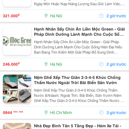
Ngày Mới Hoặc Nạp Năng Lượng Sau Giờ Làm Việc,
Thì Mì Konjac Shirataki Healthy Mộc Green Chính Là
Lựa Chọn Hoàn Hảo. Vì Sao Nên Lựa Chọn Mì Konjac...
₫
321.000
Hà Nội
2 giờ trước
Hạnh Nhân Sấy Chín Ăn Liền Mộc Green - Giải
Pháp Dinh Dưỡng Lành Mạnh Cho Cuộc Sống
Hiện Đại
Hạnh Nhân Sấy Chín Ăn Liền Mộc Green - Giải Pháp
Dinh Dưỡng Lành Mạnh Cho Cuộc Sống Hiện Đại Nếu
Bạn Đang Tìm Kiếm Một Giải Pháp Bổ Sung Dinh
Dưỡng Vừa Thơm Ngon, Vừa Tiện Lợi Để Bắt Đầu
Ngày Mới Hoặc Nạp Năng Lượng Sau Giờ Làm Việc,
₫
246.000
Hà Nội
2 giờ trước
Thì Hạnh Nhân...
Nệm Ghế Xếp Thư Giãn 2-3-4-5 Khúc Chống
Thấm Nước Ngoài Trời Bãi Biển Sân Vườn
Nệm Ghế Xếp Thư Giãn 2-3-4-5 Khúc Chống Thấm
Nước &Ndash; Ngoài Trời, Bãi Biển, Sân Vườn Nệm
Ghế Xếp Thư Giãn 2-3-4-5 Khúc Chống Thấm Nước Có
Nhiều Mẫu, Kích Thước, Màu Sắc Và Chất Liệu Phù
Hợp Nhu Cầu Lựa Chọn. Sản Phẩm Hoàn Thiện Tỉ Mỉ,
0944 *** ***
Hồ Chí Minh
3 giờ trước
Bền Đẹp,...
Nhà Đẹp Bình Tân 5 Tầng Đẹp - Hẻm Xe Tải -