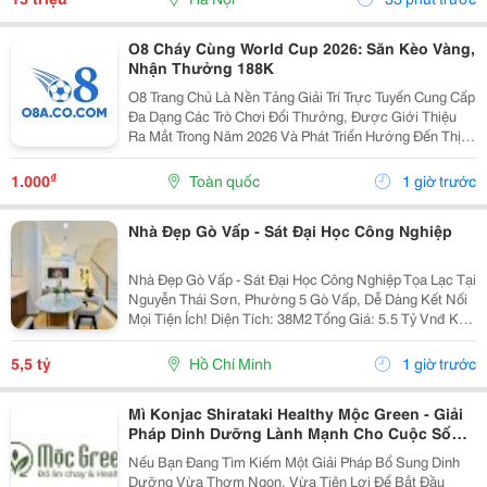
O8 Cháy Cùng World Cup 2026: Săn Kèo Vàng,
Nhận Thưởng 188K
O8 Trang Chủ Là Nền Tảng Giải Trí Trực Tuyến Cung Cấp
Đa Dạng Các Trò Chơi Đổi Thưởng, Được Giới Thiệu
Ra Mắt Trong Năm 2026 Và Phát Triển Hướng Đến Thị
Trường Châu Á. Theo Thông Tin Từ Nền Tảng, O8 Hoạt
Động Theo Các Tiêu Chuẩn Áp Dụng Trong Lĩnh...
₫
1.000
Toàn quốc
1 giờ trước
Nhà Đẹp Gò Vấp - Sát Đại Học Công Nghiệp
Nhà Đẹp Gò Vấp - Sát Đại Học Công Nghiệp Tọa Lạc Tại
Nguyễn Thái Sơn, Phường 5 Gò Vấp, Dễ Dàng Kết Nối
Mọi Tiện Ích! Diện Tích: 38M2 Tổng Giá: 5.5 Tỷ Vnđ Kết
Cấu: Nhà 1 Trệt 2 Lầu Kiên Cố, 3Pn, 3Wc, Ban Công,
Sân Thượng Thoáng Mát, Sẵn Sàng Dọn...
5,5 tỷ
Hồ Chí Minh
1 giờ trước
Mì Konjac Shirataki Healthy Mộc Green - Giải
Pháp Dinh Dưỡng Lành Mạnh Cho Cuộc Sống
Hiện Đại
Nếu Bạn Đang Tìm Kiếm Một Giải Pháp Bổ Sung Dinh
Dưỡng Vừa Thơm Ngon, Vừa Tiện Lợi Để Bắt Đầu