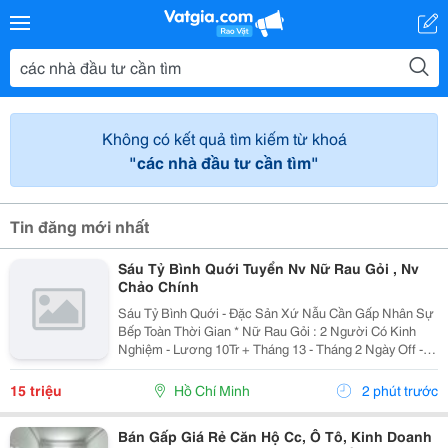
Không có kết quả tìm kiếm từ khoá
"các nhà đầu tư cần tìm"
Tin đăng mới nhất
Sáu Tỷ Bình Quới Tuyển Nv Nữ Rau Gỏi , Nv
Chảo Chính
Sáu Tỷ Bình Quới - Đặc Sản Xứ Nẫu Cần Gấp Nhân Sự
Bếp Toàn Thời Gian * Nữ Rau Gỏi : 2 Người Có Kinh
Nghiệm - Lương 10Tr + Tháng 13 - Tháng 2 Ngày Off -
Lễ X 2 - Được Nghỉ Tết Nđ * Chảo Chính : 2 Người Có
Kinh Nghiệm + Sức Khỏe Tốt...
15 triệu
Hồ Chí Minh
2 phút trước
Bán Gấp Giá Rẻ Căn Hộ Cc, Ô Tô, Kinh Doanh